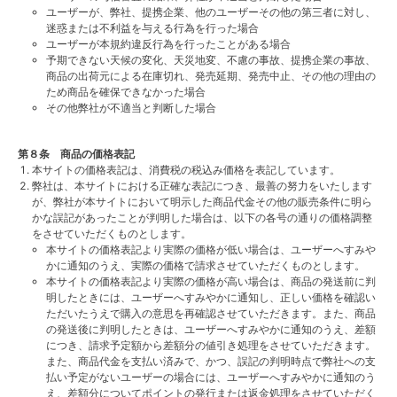
ユーザーが、弊社、提携企業、他のユーザーその他の第三者に対し、
迷惑または不利益を与える行為を行った場合
ユーザーが本規約違反行為を行ったことがある場合
予期できない天候の変化、天災地変、不慮の事故、提携企業の事故、
商品の出荷元による在庫切れ、発売延期、発売中止、その他の理由の
ため商品を確保できなかった場合
その他弊社が不適当と判断した場合
第８条 商品の価格表記
本サイトの価格表記は、消費税の税込み価格を表記しています。
弊社は、本サイトにおける正確な表記につき、最善の努力をいたします
が、弊社が本サイトにおいて明示した商品代金その他の販売条件に明ら
かな誤記があったことが判明した場合は、以下の各号の通りの価格調整
をさせていただくものとします。
本サイトの価格表記より実際の価格が低い場合は、ユーザーへすみや
かに通知のうえ、実際の価格で請求させていただくものとします。
本サイトの価格表記より実際の価格が高い場合は、商品の発送前に判
明したときには、ユーザーへすみやかに通知し、正しい価格を確認い
ただいたうえで購入の意思を再確認させていただきます。また、商品
の発送後に判明したときは、ユーザーへすみやかに通知のうえ、差額
につき、請求予定額から差額分の値引き処理をさせていただきます。
また、商品代金を支払い済みで、かつ、誤記の判明時点で弊社への支
払い予定がないユーザーの場合には、ユーザーへすみやかに通知のう
え、差額分についてポイントの発行または返金処理をさせていただく