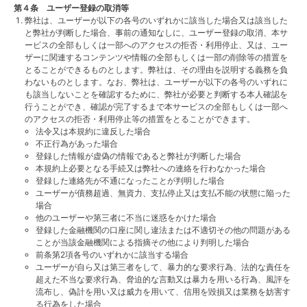
第４条 ユーザー登録の取消等
弊社は、ユーザーが以下の各号のいずれかに該当した場合又は該当した
と弊社が判断した場合、事前の通知なしに、ユーザー登録の取消、本サ
ービスの全部もしくは一部へのアクセスの拒否・利用停止、又は、ユー
ザーに関連するコンテンツや情報の全部もしくは一部の削除等の措置を
とることができるものとします。弊社は、その理由を説明する義務を負
わないものとします。なお、弊社は、ユーザーが以下の各号のいずれに
も該当しないことを確認するために、弊社が必要と判断する本人確認を
行うことができ、確認が完了するまで本サービスの全部もしくは一部へ
のアクセスの拒否・利用停止等の措置をとることができます。
法令又は本規約に違反した場合
不正行為があった場合
登録した情報が虚偽の情報であると弊社が判断した場合
本規約上必要となる手続又は弊社への連絡を行わなかった場合
登録した連絡先が不通になったことが判明した場合
ユーザーが債務超過、無資力、支払停止又は支払不能の状態に陥った
場合
他のユーザーや第三者に不当に迷惑をかけた場合
登録した金融機関の口座に関し違法または不適切その他の問題がある
ことが当該金融機関による指摘その他により判明した場合
前条第2項各号のいずれかに該当する場合
ユーザーが自ら又は第三者をして、暴力的な要求行為、法的な責任を
超えた不当な要求行為、脅迫的な言動又は暴力を用いる行為、風評を
流布し、偽計を用い又は威力を用いて、信用を毀損又は業務を妨害す
る行為をした場合