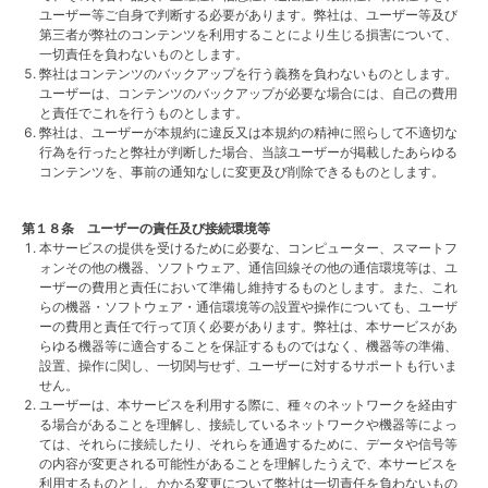
ユーザー等ご自身で判断する必要があります。弊社は、ユーザー等及び
第三者が弊社のコンテンツを利用することにより生じる損害について、
一切責任を負わないものとします。
弊社はコンテンツのバックアップを行う義務を負わないものとします。
ユーザーは、コンテンツのバックアップが必要な場合には、自己の費用
と責任でこれを行うものとします。
弊社は、ユーザーが本規約に違反又は本規約の精神に照らして不適切な
行為を行ったと弊社が判断した場合、当該ユーザーが掲載したあらゆる
コンテンツを、事前の通知なしに変更及び削除できるものとします。
第１８条 ユーザーの責任及び接続環境等
本サービスの提供を受けるために必要な、コンピューター、スマートフ
ォンその他の機器、ソフトウェア、通信回線その他の通信環境等は、ユ
ーザーの費用と責任において準備し維持するものとします。また、これ
らの機器・ソフトウェア・通信環境等の設置や操作についても、ユーザ
ーの費用と責任で行って頂く必要があります。弊社は、本サービスがあ
らゆる機器等に適合することを保証するものではなく、機器等の準備、
設置、操作に関し、一切関与せず、ユーザーに対するサポートも行いま
せん。
ユーザーは、本サービスを利用する際に、種々のネットワークを経由す
る場合があることを理解し、接続しているネットワークや機器等によっ
ては、それらに接続したり、それらを通過するために、データや信号等
の内容が変更される可能性があることを理解したうえで、本サービスを
利用するものとし、かかる変更について弊社は一切責任を負わないもの