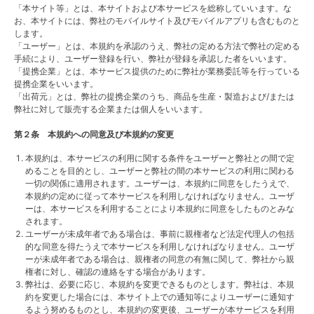
「本サイト等」とは、本サイトおよび本サービスを総称していいます。な
お、本サイトには、弊社のモバイルサイト及びモバイルアプリも含むものと
します。
「ユーザー」とは、本規約を承認のうえ、弊社の定める方法で弊社の定める
手続により、ユーザー登録を行い、弊社が登録を承認した者をいいます。
「提携企業」とは、本サービス提供のために弊社が業務委託等を行っている
提携企業をいいます。
「出荷元」とは、弊社の提携企業のうち、商品を生産・製造および/または
弊社に対して販売する企業または個人をいいます。
第２条 本規約への同意及び本規約の変更
本規約は、本サービスの利用に関する条件をユーザーと弊社との間で定
めることを目的とし、ユーザーと弊社の間の本サービスの利用に関わる
一切の関係に適用されます。ユーザーは、本規約に同意をしたうえで、
本規約の定めに従って本サービスを利用しなければなりません。ユーザ
ーは、本サービスを利用することにより本規約に同意をしたものとみな
されます。
ユーザーが未成年者である場合は、事前に親権者など法定代理人の包括
的な同意を得たうえで本サービスを利用しなければなりません。ユーザ
ーが未成年者である場合は、親権者の同意の有無に関して、弊社から親
権者に対し、確認の連絡をする場合があります。
弊社は、必要に応じ、本規約を変更できるものとします。弊社は、本規
約を変更した場合には、本サイト上での通知等によりユーザーに通知す
るよう努めるものとし、本規約の変更後、ユーザーが本サービスを利用