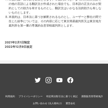
の他の言語による翻訳文が作成された場合でも、日本語の正文のみが契
約としての効力を有するものとし、翻訳文はいかなる法的効力も有しな
いものとします。
本規約は、日本法に基づき解釈されるものとし、ユーザーと弊社の間で
生じた紛争については、その内容に応じて東京簡易裁判所又は東京地方
裁判所を第一審の専属的合意管轄裁判所とします。
2021年2月1日制定
2022年12月9日改定
利用規約
プライバシーポリシー
特定商法取引法に基づく表記
酒類販売管理者免許
お問い合わせ (法人様向け)
運営会社