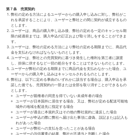
第７条 売買契約
弊社の定める方法によるユーザーからの購入申し込みに対し、弊社がこ
れを承諾することにより、ユーザーと弊社との間に契約が成立するもの
とします。
ユーザーは、商品の購入申し込み後、弊社の定める一定のキャンセル期
限の経過前までは、購入申込の訂正および取り消しをすることができま
す。
ユーザーは、弊社の定める方法により弊社の定める期限までに、商品代
金を支払わなければならないものとします。
ユーザーは、弊社との売買契約に基づき発生した権利を第三者に譲渡
し、担保に供するなど一切の処分をすることはできないものとします。
ユーザーが弊社の定める期限までに商品代金を支払わなかった場合、ユ
ーザーからの購入申し込みはキャンセルされるものとします。
弊社は、以下に定める事由のいずれかに該当する場合は、購入申込を承
諾した後でも、売買契約の一部または全部を取り消すことができるもの
とします。
ユーザーが親権者の同意を得ていない未成年者の場合
ユーザーが日本国外に居住する場合、又は、弊社が定める配送可能地
域外の地域を配送先に指定する場合
ユーザーが過去に本規約又はその他の弊社規約に違反した場合
ユーザーが申込の際に弊社へ届け出た事項に虚偽、誤記または記入も
れがあった場合
ユーザーが弊社への支払を怠ったことがある場合
ユーザーの与信審査の結果、弊社が不適当と判断した場合