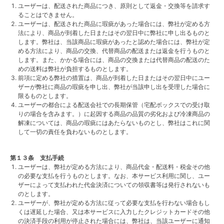
ユーザーは、配送された商品につき、原則として返金・交換等を請求す
ることはできません。
ユーザーは、配送された商品に瑕疵があった場合には、弊社が定める方
法により、商品が到着した日またはその翌日中に弊社に申し出るものと
します。弊社は、当該商品に瑕疵があったと認めた場合には、弊社が定
める方法により、商品の交換、代替商品の配送または返金を行うものと
します。また、かかる場合には、商品の交換または代替商品の配送のた
めの送料は弊社が負担するものとします。
前項に定める弊社の措置は、商品が到着した日またはその翌日中にユー
ザーが弊社に商品の瑕疵を申し出、弊社が当該申し出を受理した場合に
限るものとします。
ユーザーの都合による配送会社での長期保管（宅配ボックスでの受け取
りの場合を含みます。）に起因する商品の品質の劣化および冷凍商品の
解凍については、商品の瑕疵にはあたらないものとし、弊社はこれに関
して一切の責任を負わないものとします。
第１３条 支払手続
ユーザーは、弊社が定める方法により、商品代金・配送料・税金その他
の必要な支払を行うものとします。なお、本サービス利用に関し、ユー
ザーによって支払われた代金決済についての領収書等は発行されないも
のとします。
ユーザーが、弊社が定める方法に従って必要な支払を行わない場合もし
くは遅延した場合、又は本サービスに入力したクレジットカードその他
の決済手段の利用が停止された場合には、弊社は、当該ユーザーに通知