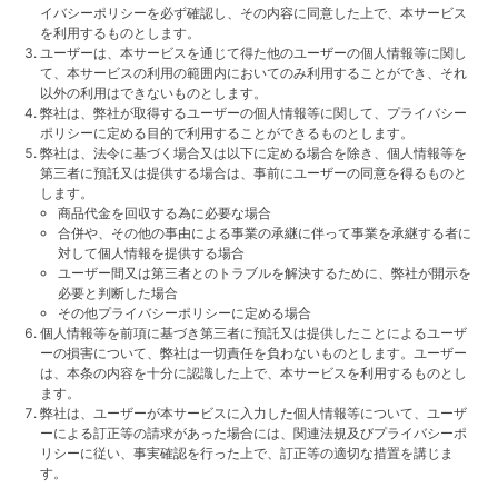
イバシーポリシーを必ず確認し、その内容に同意した上で、本サービス
を利用するものとします。
ユーザーは、本サービスを通じて得た他のユーザーの個人情報等に関し
て、本サービスの利用の範囲内においてのみ利用することができ、それ
以外の利用はできないものとします。
弊社は、弊社が取得するユーザーの個人情報等に関して、プライバシー
ポリシーに定める目的で利用することができるものとします。
弊社は、法令に基づく場合又は以下に定める場合を除き、個人情報等を
第三者に預託又は提供する場合は、事前にユーザーの同意を得るものと
します。
商品代金を回収する為に必要な場合
合併や、その他の事由による事業の承継に伴って事業を承継する者に
対して個人情報を提供する場合
ユーザー間又は第三者とのトラブルを解決するために、弊社が開示を
必要と判断した場合
その他プライバシーポリシーに定める場合
個人情報等を前項に基づき第三者に預託又は提供したことによるユーザ
ーの損害について、弊社は一切責任を負わないものとします。ユーザー
は、本条の内容を十分に認識した上で、本サービスを利用するものとし
ます。
弊社は、ユーザーが本サービスに入力した個人情報等について、ユーザ
ーによる訂正等の請求があった場合には、関連法規及びプライバシーポ
リシーに従い、事実確認を行った上で、訂正等の適切な措置を講じま
す。