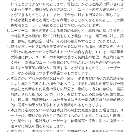
行うことはできないものとします。弊社は、かかる連絡又は問い合わせ
があった場合、弊社が定める方法により、ユーザーの本人確認を行うこ
とができるものとします。また、問合せに対する回答方法に関しては、
弊社が適切と考える回答方法を利用することができるものとし、その回
答方法をユーザーが決めることはできないものとします。
ユーザーは、弊社の書面による事前の承諾なく、本規約に基づく契約上
の地位又は本規約に基づく権利もしくは義務につき、第三者に対し、譲
渡、移転、担保設定、貸与、その他の処分をすることはできません。
弊社が本サービスに係る事業を第三者に譲渡する場合（事業譲渡、会社
分割その他本サービスが移転する一切の場合を含む。）には、当該事業
の譲渡に伴い、ユーザーの本規約に基づく契約上の地位、本規約に基づ
く権利・義務及びユーザー登録に伴い登録された情報その他の情報を、
弊社は当該事業の譲受人に譲渡することができるものとし、ユーザー
は、かかる譲渡につき予め承諾するものとします。
本規約のいずれかの条項又はその一部が、消費者契約法その他の法令等
により無効と判断された場合であっても、本規約の残りの規定及び一部
が無効と判断された規定の残りの部分は、継続して有効に存続し、当該
無効とされた条項又はその一部を、有効とするために必要な範囲で修正
し、最大限、当該無効とされた条項又はその一部の趣旨及び法律的経済
的に同等の効果が確保されるよう解釈されるものとします。
本規約に定めのない事項又は本規約の解釈に疑義が生じた場合には、ユ
ーザーは、弊社の定めるところに従うものとします。これにより解決し
ない場合には、弊社及びユーザーは、信義誠実の原則に従って協議の上
速やかに解決を図るものとします。
本規約は、日本語を正文とします。本規約につき、参考のために英語そ