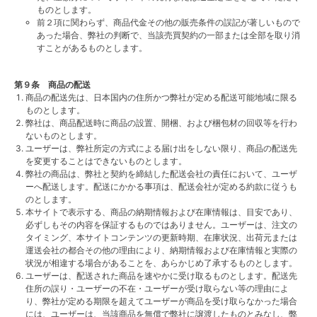
ものとします。
前２項に関わらず、商品代金その他の販売条件の誤記が著しいもので
あった場合、弊社の判断で、当該売買契約の一部または全部を取り消
すことがあるものとします。
第９条 商品の配送
商品の配送先は、日本国内の住所かつ弊社が定める配送可能地域に限る
ものとします。
弊社は、商品配送時に商品の設置、開梱、および梱包材の回収等を行わ
ないものとします。
ユーザーは、弊社所定の方式による届け出をしない限り、商品の配送先
を変更することはできないものとします。
弊社の商品は、弊社と契約を締結した配送会社の責任において、ユーザ
ーへ配送します。配送にかかる事項は、配送会社が定める約款に従うも
のとします。
本サイトで表示する、商品の納期情報および在庫情報は、目安であり、
必ずしもその内容を保証するものではありません。ユーザーは、注文の
タイミング、本サイトコンテンツの更新時期、在庫状況、出荷元または
運送会社の都合その他の理由により、納期情報および在庫情報と実際の
状況が相違する場合があることを、あらかじめ了承するものとします。
ユーザーは、配送された商品を速やかに受け取るものとします。配送先
住所の誤り・ユーザーの不在・ユーザーが受け取らない等の理由によ
り、弊社が定める期限を超えてユーザーが商品を受け取らなかった場合
には、ユーザーは、当該商品を無償で弊社に譲渡したものとみなし、弊