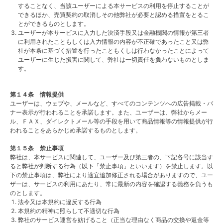
することなく、当該ユーザーによる本サービスの利用を停止することが
できるほか、売買契約の取消しその他弊社が必要と認める措置をとるこ
とができるものとします。
ユーザーが本サービスに入力した決済手段又は金融機関の情報が第三者
に利用されたこともしくは入力情報の内容が不正確であったこと又は弊
社が本条に基づく措置を行ったこともくしは行わなかったことによって
ユーザーに生じた損害に関して、弊社は一切責任を負わないものとしま
す。
第１４条 情報提供
ユーザーは、ウェブや、メールなど、すべてのコンテンツへの広告掲載・バ
ナー表示が行われることを承諾します。また、ユーザーは、弊社からメー
ル、ＦＡＸ、ダイレクトメール等の手段を用いて商品情報等の情報提供が行
われることをあらかじめ承諾するものとします。
第１５条 禁止事項
弊社は、本サービスに関連して、ユーザー及び第三者の、下記各号に該当す
ると弊社が判断する行為（以下「禁止事項」といいます）を禁止します。以
下の禁止事項は、弊社により適宜追加修正される場合がありますので、ユー
ザーは、サービスの利用にあたり、常に最新の内容を確認する義務を負うも
のとします。
法令又は本規約に違反する行為
本規約の精神に照らして不適切な行為
弊社のサービス運営を妨げること（正当な理由なく商品の交換や返金等