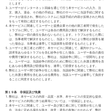
とします。
ユーザーがインターネット回線を通じて行う本サービスへの入力、注
文、購入、退会、その他の手続は、弊社のサーバーに当該手続に関する
データが送信され、弊社のシステムに当該手続の内容が反映された時点
をもって有効に成立するものとします。
本サービスに関連してユーザーと提携企業その他の第三者間で発生した
トラブルに関して、ユーザーは各自の費用及び責任で解決するものと
し、弊社は一切の責任を負わないものとします。トラブルが生じた際に
は、当事者間で解決するものとし、当該トラブルにより弊社が損害を被
った場合は、当事者は連帯して当該損害を賠償するものとします。
ユーザーと第三者との間で、本サービスに関連して、裁判やクレーム、
請求等あらゆるトラブルを含む紛争が生じた場合、ユーザー各自の責任
や費用で解決するものとし、弊社は、当該紛争に関し、一切関与しませ
ん。ユーザーは、当該紛争の対応のために弊社に生じた弁護士費用を含
むあらゆる費用及び賠償金等を、連帯して賠償するものとします。
弊社とユーザー間で紛争が生じた場合、当該紛争に関連して弊社に発生
した弁護士費用を含むあらゆる費用を、当該ユーザーは連帯して負担す
ることに同意するものとします。
第１９条 非保証及び免責
弊社は、本サービスの内容・品質・水準、本サービスの安定的な提供、
本サービスの利用に伴う結果等については、一切保証しません。
本サービスに関連して、ユーザー及び第三者に対して損害が生じた場
合、法令に定める場合を除き、故意・過失の有無にかかわらず、弊社