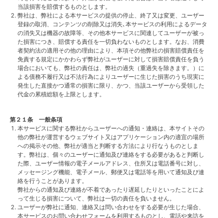
当該損害を賠償するものとします。
弊社は、弊社による本サービスの提供の停止、終了又は変更、ユーザー
登録の取消、コンテンツの削除又は消失､本サービスの利用によるデータ
の消失又は機器の故障等、その他本サービスに関連してユーザーが被っ
た損害につき、賠償する責任を一切負わないものとします。なお、消費
者契約法の適用その他の理由により、本項その他弊社の損害賠償責任を
免責する規定にかかわらず弊社がユーザーに対して損害賠償責任を負う
場合においても、弊社の責任は、弊社の過失（重過失を除きます。）に
よる債務不履行又は不法行為によりユーザーに生じた損害のうち現実に
発生した直接かつ通常の損害に限り、かつ、当該ユーザーから受領した
代金の累積総額を上限とします。
第２１条 一般条項
本サービスに関する弊社からユーザーへの通知・連絡は、本サイトその
他の弊社が運営するウェブサイト又はアプリケーション内の適宜の場所
への掲示その他、弊社が適当と判断する方法により行なうものとしま
す。弊社は、個々のユーザーに通知及び連絡をする必要があると判断し
た際、ユーザー情報の電子メールアドレス、住所又は電話番号に対し、
メッセージング機能、電子メール、郵便又は電話等を用いて通知及び連
絡を行うことがあります。
弊社からの通知及び連絡が不着であったり遅延したりといったことによ
って生じる損害について、弊社は一切の責任を負いません。
ユーザーが弊社に通知、連絡又は問い合わせをする必要が生じた場合、
本サービスのお問い合わせフォームを利用するものとし、電話や来訪を