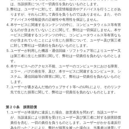
は、当該損害について一切責任を負わないものとします。
弊社は、ユーザーに対して、適宜情報提供やアドバイスを行うことがあ
りますが、それらに対して責任を負うものではありません。また、その
アドバイスや情報提供の正確性や有用性を保証しません。
本サービスに関連するコンテンツの中に、コンピュータウィルス等有害
なものが含まれていないことに関して、弊社は一切保証しません。本サ
ービスに関連するコンテンツの中に、コンピュータウィルス等有害なも
のが含まれていたことにより生じた損害について、ユーザー及び第三者
に対して弊社は一切責任を負わないものとします。
ユーザーが利用した機器・通信回線・ソフトウェア等によりユーザー又
は第三者に生じた損害に関して、弊社は一切責任を負わないものとしま
す。
本サービスへのアクセス不能、ユーザーのコンピュータにおける障害、
エラー、バグの発生等、及び、本サービスに関連するコンピュータ、シ
ステム、通信回線等の障害に関して、弊社は一切責任を負わないものと
します。
ユーザーが書き込んだ他のウェブサイト等へのURLにより、そのリンク
先で生じた損害に関して、弊社は一切責任を負わないものとします。
第２０条 損害賠償
ユーザーが本規約に違反した場合、故意過失を問わず、当該ユーザー
が、当該違反により損害を受けたユーザー及び第三者に対する損害賠償
責任を含む、一切の責任を負うものとします。ユーザーがかかる違反行
為を行ったことにより、弊社が損害を被った場合は、当事者は連帯して