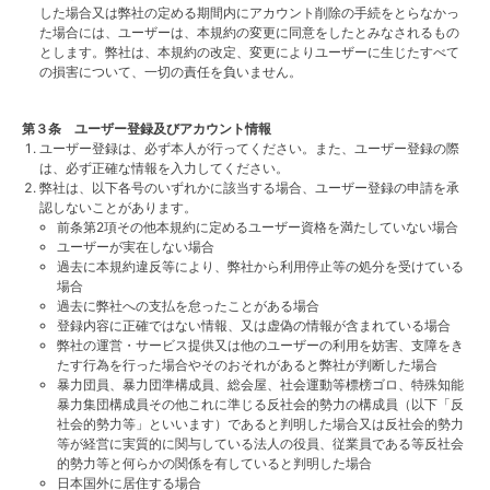
した場合又は弊社の定める期間内にアカウント削除の手続をとらなかっ
た場合には、ユーザーは、本規約の変更に同意をしたとみなされるもの
とします。弊社は、本規約の改定、変更によりユーザーに生じたすべて
の損害について、一切の責任を負いません。
第３条 ユーザー登録及びアカウント情報
ユーザー登録は、必ず本人が行ってください。また、ユーザー登録の際
は、必ず正確な情報を入力してください。
弊社は、以下各号のいずれかに該当する場合、ユーザー登録の申請を承
認しないことがあります。
前条第2項その他本規約に定めるユーザー資格を満たしていない場合
ユーザーが実在しない場合
過去に本規約違反等により、弊社から利用停止等の処分を受けている
場合
過去に弊社への支払を怠ったことがある場合
登録内容に正確ではない情報、又は虚偽の情報が含まれている場合
弊社の運営・サービス提供又は他のユーザーの利用を妨害、支障をき
たす行為を行った場合やそのおそれがあると弊社が判断した場合
暴力団員、暴力団準構成員、総会屋、社会運動等標榜ゴロ、特殊知能
暴力集団構成員その他これに準じる反社会的勢力の構成員（以下「反
社会的勢力等」といいます）であると判明した場合又は反社会的勢力
等が経営に実質的に関与している法人の役員、従業員である等反社会
的勢力等と何らかの関係を有していると判明した場合
日本国外に居住する場合