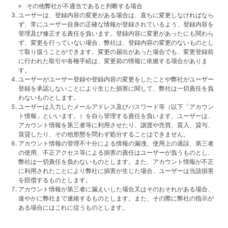
その他弊社が不適当であると判断する場合
ユーザーは、登録内容の変更がある場合は、直ちに変更しなければなら
ず、常にユーザー自身の正確な情報が登録されているよう、登録内容を
管理及び修正する責任を負います。登録内容に変更があったにも関わら
ず、変更を行っていない場合、弊社は、登録内容の変更のないものとし
て取り扱うことができます。変更の届出があった場合でも、変更登録前
に行われた取引や各種手続は、変更前の情報に依拠する場合がありま
す。
ユーザーがユーザー登録や登録内容の変更をしたことや弊社がユーザー
登録を承認しないことにより生じた損害に関して、弊社は一切責任を負
わないものとします。
ユーザーは入力したメールアドレス及びパスワード等（以下「アカウン
ト情報」といいます。）を自ら管理する責任を負います。ユーザーは、
アカウント情報を第三者等に利用させたり、譲渡や売買、質入、貸与、
賃貸したり、その他形態を問わず処分することはできません。
アカウント情報の管理不十分による情報の漏洩、使用上の過誤、第三者
の使用、不正アクセス等による損害の責任はユーザーが負うものとし、
弊社は一切責任を負わないものとします。また、アカウント情報が不正
に利用されたことにより弊社に損害が生じた場合、ユーザーは当該損害
を賠償するものとします。
アカウント情報が第三者に漏えいした場合又はそのおそれがある場合、
速やかに弊社まで連絡するものとします。また、その際に弊社の指示が
ある場合にはこれに従うものとします。