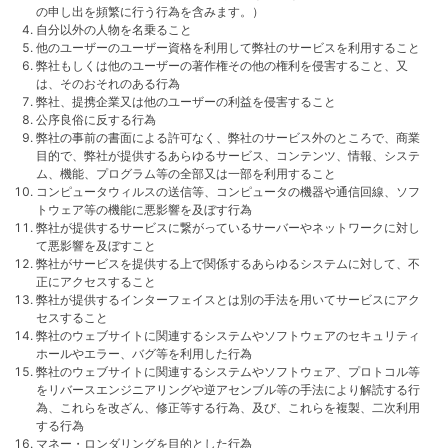
の申し出を頻繁に行う行為を含みます。）
自分以外の人物を名乗ること
他のユーザーのユーザー資格を利用して弊社のサービスを利用すること
弊社もしくは他のユーザーの著作権その他の権利を侵害すること、又
は、そのおそれのある行為
弊社、提携企業又は他のユーザーの利益を侵害すること
公序良俗に反する行為
弊社の事前の書面による許可なく、弊社のサービス外のところで、商業
目的で、弊社が提供するあらゆるサービス、コンテンツ、情報、システ
ム、機能、プログラム等の全部又は一部を利用すること
コンピュータウィルスの送信等、コンピュータの機器や通信回線、ソフ
トウェア等の機能に悪影響を及ぼす行為
弊社が提供するサービスに繋がっているサーバーやネットワークに対し
て悪影響を及ぼすこと
弊社がサービスを提供する上で関係するあらゆるシステムに対して、不
正にアクセスすること
弊社が提供するインターフェイスとは別の手法を用いてサービスにアク
セスすること
弊社のウェブサイトに関連するシステムやソフトウェアのセキュリティ
ホールやエラー、バグ等を利用した行為
弊社のウェブサイトに関連するシステムやソフトウェア、プロトコル等
をリバースエンジニアリングや逆アセンブル等の手法により解読する行
為、これらを改ざん、修正等する行為、及び、これらを複製、二次利用
する行為
マネー・ロンダリングを目的とした行為