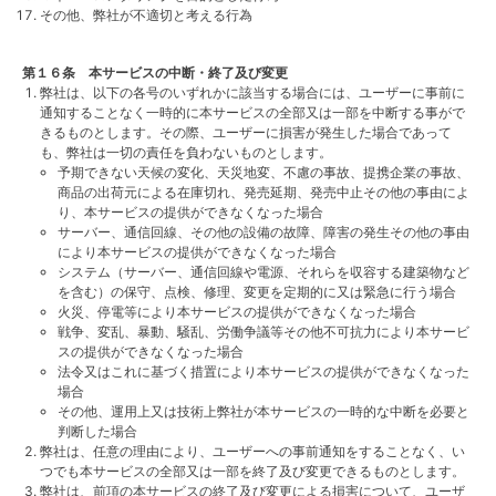
その他、弊社が不適切と考える行為
第１６条 本サービスの中断・終了及び変更
弊社は、以下の各号のいずれかに該当する場合には、ユーザーに事前に
通知することなく一時的に本サービスの全部又は一部を中断する事がで
きるものとします。その際、ユーザーに損害が発生した場合であって
も、弊社は一切の責任を負わないものとします。
予期できない天候の変化、天災地変、不慮の事故、提携企業の事故、
商品の出荷元による在庫切れ、発売延期、発売中止その他の事由によ
り、本サービスの提供ができなくなった場合
サーバー、通信回線、その他の設備の故障、障害の発生その他の事由
により本サービスの提供ができなくなった場合
システム（サーバー、通信回線や電源、それらを収容する建築物など
を含む）の保守、点検、修理、変更を定期的に又は緊急に行う場合
火災、停電等により本サービスの提供ができなくなった場合
戦争、変乱、暴動、騒乱、労働争議等その他不可抗力により本サービ
スの提供ができなくなった場合
法令又はこれに基づく措置により本サービスの提供ができなくなった
場合
その他、運用上又は技術上弊社が本サービスの一時的な中断を必要と
判断した場合
弊社は、任意の理由により、ユーザーへの事前通知をすることなく、い
つでも本サービスの全部又は一部を終了及び変更できるものとします。
弊社は、前項の本サービスの終了及び変更による損害について、ユーザ