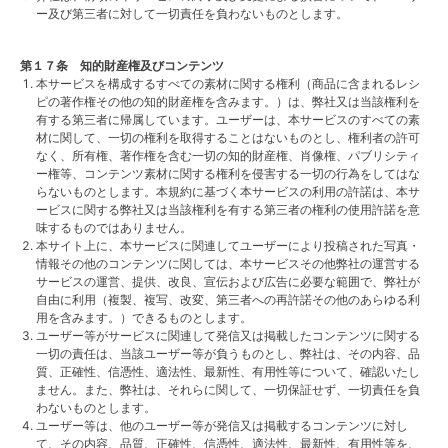
ー及び第三者に対して一切責任を負わないものとします。
第１７条 知的財産権及びコンテンツ
本サービスを構成するすべての素材に関する権利（商品に含まれるレシ
ピの著作権その他の知的財産権を含みます。）は、弊社又は当該権利を
有する第三者に帰属しています。ユーザーは、本サービスのすべての素
材に関して、一切の権利を取得することはないものとし、権利者の許可
なく、所有権、著作権を含む一切の知的財産権、肖像権、パブリシティ
ー権等、コンテンツ素材に関する権利を侵害する一切の行為をしてはな
らないものとします。本規約に基づく本サービスの利用の許諾は、本サ
ービスに関する弊社又は当該権利を有する第三者の権利の使用許諾を意
味するものではありません。
本サイト上に、本サービスに関連してユーザーにより投稿された写真・
情報その他のコンテンツに関しては、本サービスその他弊社の運営する
サービスの運営、提供、改良、宣伝および広告に必要な範囲で、弊社が
自由に利用（複製、複写、改変、第三者への再許諾その他のあらゆる利
用を含みます。）できるものとします。
ユーザー等がサービスに関連して発信又は掲載したコンテンツに関する
一切の責任は、当該ユーザー等が負うものとし、弊社は、その内容、品
質、正確性、信憑性、適法性、最新性、有用性等について、確認いたし
ません。また、弊社は、それらに関して、一切保証せず、一切責任を負
わないものとします。
ユーザー等は、他のユーザー等が発信又は掲載するコンテンツに対し
て、その内容、品質、正確性、信憑性、適法性、最新性、有用性等を、