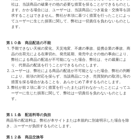
社は、当該商品の破棄その他の必要な措置を採ることができるものとし
ます。かかる場合には、ユーザーは、当該商品につき返金・交換等を請
求することはできません。弊社が本項に基づく措置を行ったことによっ
てユーザーに生じた損害に関して、弊社は一切責任を負わないものとし
ます。
第１０条 商品配送の不能
予期できない天候の変化、天災地変、不慮の事故、提携企業の事故、商
品の出荷元による在庫切れ、発売延期、発売中止その他の事由により、
弊社による商品の配送が不可能になった場合、弊社は、その裁量によ
り、代替品の配送を行うことができるものとします。
ユーザーは、弊社による商品の配送が不可能となった場合、弊社の判断
により、前項の対応を採らず、当該商品につき、売買契約の取消し等の
措置を採る場合があることを、あらかじめ了承するものとします。
弊社が前２項に基づく措置を行ったまたは行わなかったことによってユ
ーザーに生じた損害に関して、弊社は一切責任を負わないものとしま
す。
第１１条 配送料等の負担
商品等の配送料は、弊社が本サイトまたは本規約に別途明示した場合を除
き、ユーザーが負担するものとします。
第１２条 商品交換等