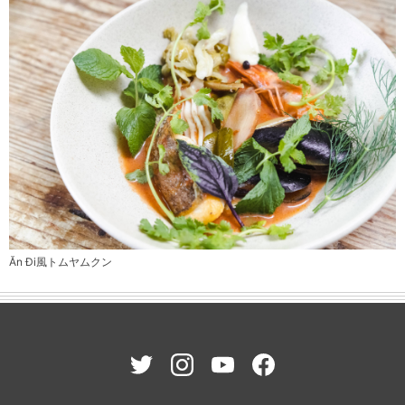
Ăn Đi風トムヤムクン