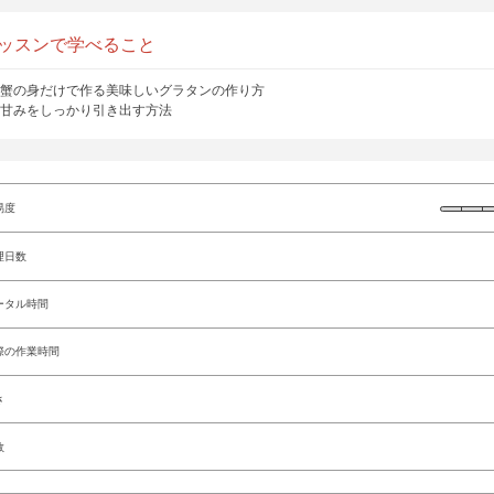
ッスンで学べること
蟹の身だけで作る美味しいグラタンの作り方
甘みをしっかり引き出す方法
易度
理日数
ータル時間
際の作業時間
さ
数