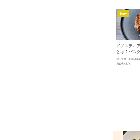
New
ドノスティ
とは？バス
が生んだカ
知って楽しむ料理事
2025/8/6