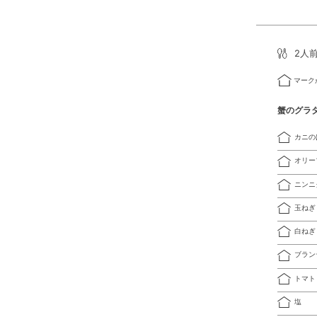
2人
マーク
蟹のグラ
カニの
オリー
ニンニ
玉ねぎ
白ねぎ
ブラン
トマト
塩