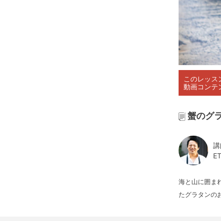
このレッス
動画コンテ
蟹のグラ
講
E
海と山に囲ま
たグラタンの