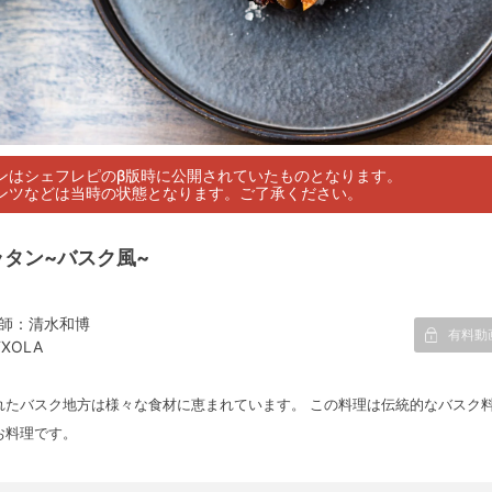
ンはシェフレピのβ版時に公開されていたものとなります。
ンツなどは当時の状態となります。ご了承ください。
タン~バスク風~
師：清水和博
有料動
TXOLA
れたバスク地方は様々な食材に恵まれています。 この料理は伝統的なバスク
お料理です。