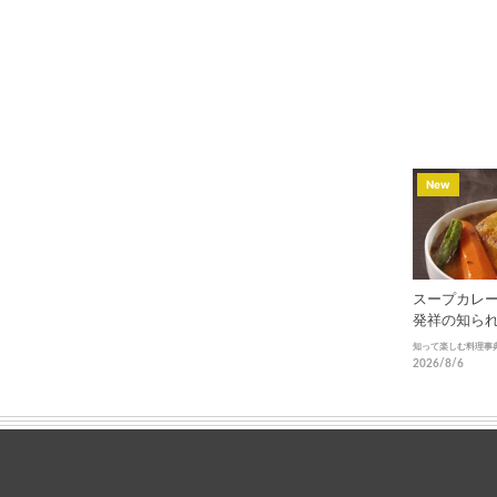
New
スープカレ
発祥の知ら
進化
知って楽しむ料理事
2026/8/6