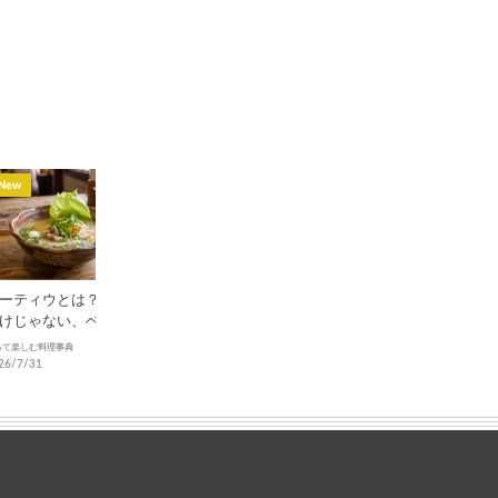
New
New
New
ーティウとは？フォー
シマチョウとは？焼肉通
マルチョウとは？牛
けじゃない、ベトナム
が愛する希少部位の魅力
の魅力と知られざる
部の麺の魅力と歴史
と本場の楽しみ方
って楽しむ料理事典
食材図鑑
食材図鑑
26/7/31
2026/7/29
2026/7/27