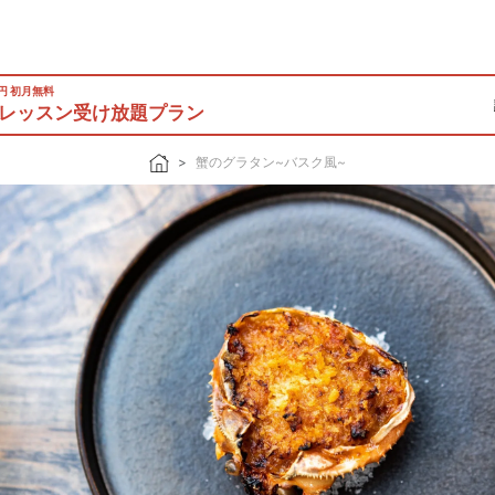
0円 初月無料
レッスン受け放題プラン
蟹のグラタン~バスク風~