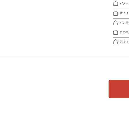
バター
仕上げ
パン粉
蟹の甲
岩塩（