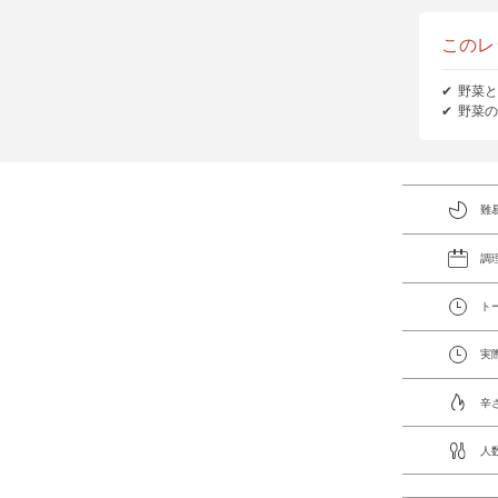
このレ
野菜と
野菜の
難
調
ト
実
辛
人