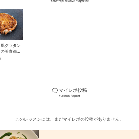
#chefrepi relative Magazine
ア風グラタン
クの美食都市
ニの絶品料理
典
マイレポ投稿
#Lesson Report
このレッスンには、まだマイレポの投稿がありません。