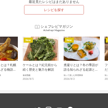
最近見たレシピはまだありません
レシピを探す
シェフレピマガジン
#chefrepi Magazine
New
New
ーとは？札幌
ケールとは？紀元前から
煮凝りとは？冬の季語が
フ
れざる物語と
続く歴史と魅力を解説
語る知られざる起源と進
だ
化
南
典
食材図鑑
知って楽しむ料理事典
知
2026/8/5
2026/8/2
20