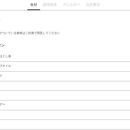
食材
調理器具
アレルギー
注意事項
前
がついている食材はご自身で用意してください
タン
ほぐし身
ブオイル
ク
デー