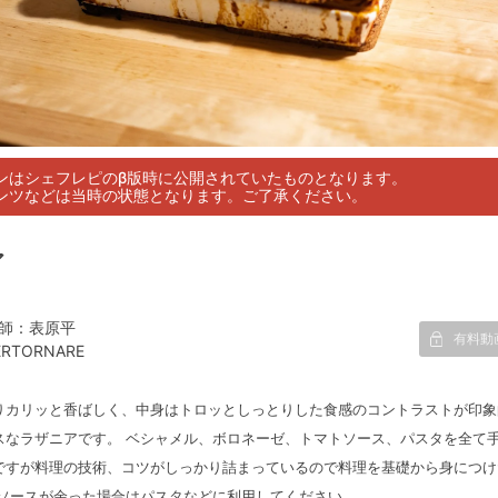
ンはシェフレピのβ版時に公開されていたものとなります。
ンツなどは当時の状態となります。ご了承ください。
ア
師：表原平
有料動
ERTORNARE
りカリッと香ばしく、中身はトロッとしっとりした食感のコントラストが印象
スなラザニアです。 ベシャメル、ボロネーゼ、トマトソース、パスタを全て
ですが料理の技術、コツがしっかり詰まっているので料理を基礎から身につけ
 ソースが余った場合はパスタなどに利用してください。