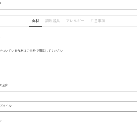
数
食材
調理器具
アレルギー
注意事項
前
がついている食材はご自身で用意してください
ズ全卵
ブオイル
ル