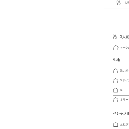
人
3人
マーク
生地
強力粉
Mサイ
塩
オリー
ベシャメ
玉ねぎ