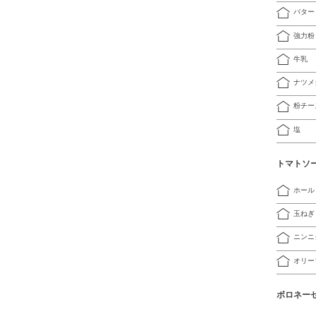
バター
強力粉
牛乳
ナツメ
粉チー
塩
トマトソ
ホール
玉ねぎ
ニンニ
オリー
ボロネー