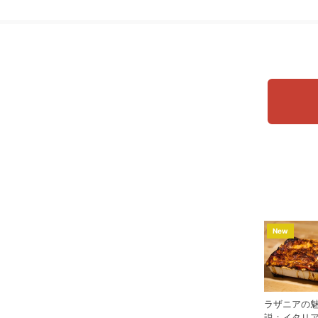
New
ラザニアの
説：イタリ