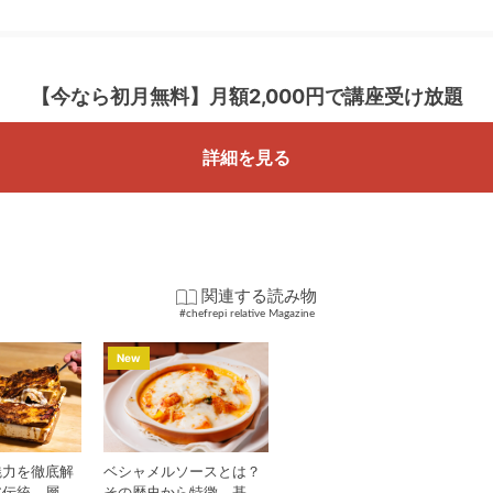
【今なら初月無料】
月額2,000円で講座受け放題
詳細を見る
関連する読み物
#chefrepi relative Magazine
New
魅力を徹底解
ベシャメルソースとは？
ア伝統、層が
その歴史から特徴、基本