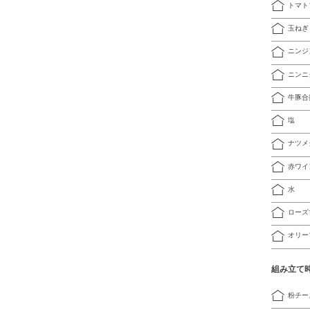
トマト
玉ねぎ
ニンジ
ニンニ
牛豚合
塩
ナツメ
赤ワイ
水
ローズ
オリー
組み立て
粉チー