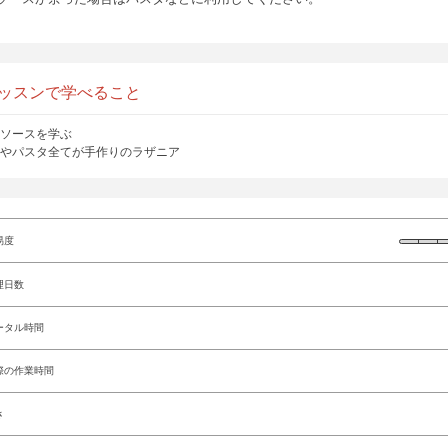
ッスンで学べること
ソースを学ぶ
やパスタ全てが手作りのラザニア
易度
理日数
ータル時間
際の作業時間
さ