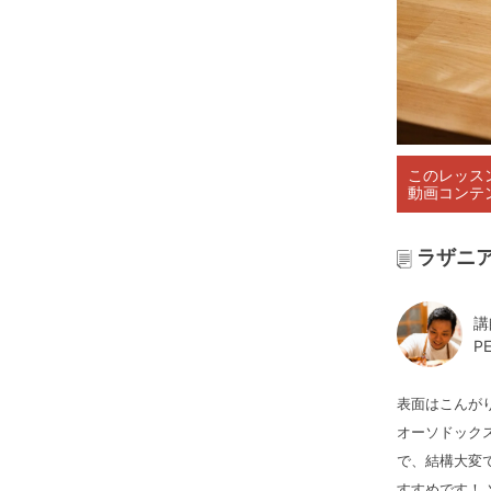
このレッス
動画コンテ
ラザニ
講
P
表面はこんが
オーソドック
で、結構大変
すすめです！