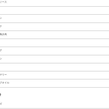
ソース
ン
ク
挽き肉
グ
ン
マリー
ブオイル
時
ズ