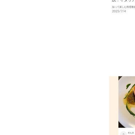
織りなす極
知って楽しむ料理事
2025/7/4