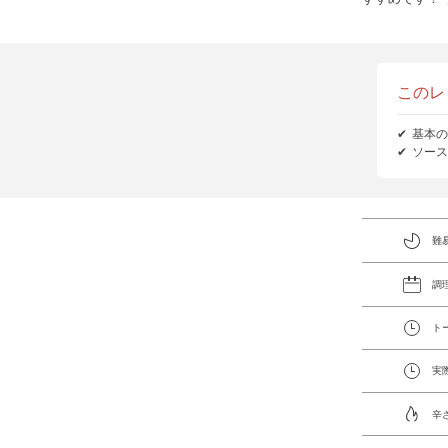
このレ
基本の
ソース
難
調
ト
実
辛