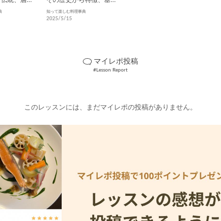
上の味わい
の作り方を徹底解説！
典
知って楽しむ料理事典
2025/5/15
マイレポ投稿
#Lesson Report
このレッスンには、まだマイレポの投稿がありません。