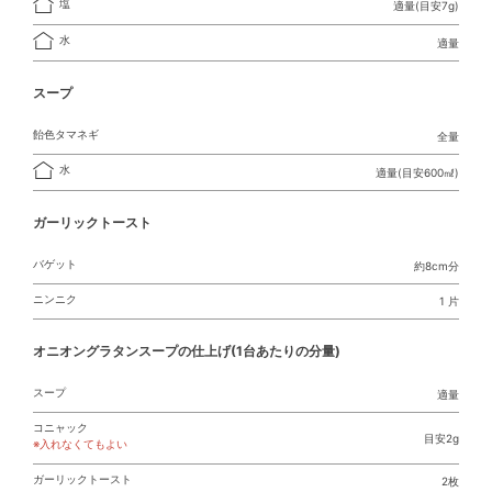
塩
適量(目安7g)
水
適量
スープ
飴色タマネギ
全量
水
適量(目安600㎖)
ガーリックトースト
バゲット
約8cm分
ニンニク
1 片
オニオングラタンスープの仕上げ(1台あたりの分量)
スープ
適量
コニャック
目安2g
※入れなくてもよい
ガーリックトースト
2枚