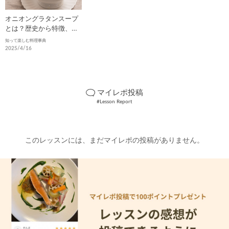
オニオングラタンスープ
とは？歴史から特徴、美
味しさの秘密まで徹底解
知って楽しむ料理事典
説
2025/4/16
マイレポ投稿
#Lesson Report
このレッスンには、まだマイレポの投稿がありません。