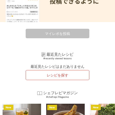
マイレポを投稿
最近見たレシピ
#recently viewed lessons
最近見たレシピはまだありません
レシピを探す
シェフレピマガジン
#chefrepi Magazine
New
New
New