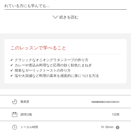
れている方にも学んでも...
続きを読む
このレッスンで学べること
クラシックなオニオングラタンスープの作り方
カレーや煮込み料理など応用の効く飴色たまねぎ
簡単なガーリックトーストの作り方
塩や火加減など料理の基本を感覚的に身につける方法
難易度
調理日数
1日間
トータル時間
1h 35min