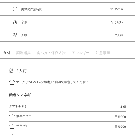
実際の作業時間
1h 35min
辛さ
辛くない
人数
2人前
食材
調理器具
食べ方・保存方法
アレルギー
注意事項
2人前
マークがついている食材はご自身で用意してください
飴色タマネギ
タマネギ (L)
4 個
無塩バター
目安20g
サラダ油
目安20g