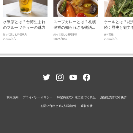
水果茶とは？台湾生まれ
スープカレーとは？札幌
ケールとは？紀
のフルーツティーの魅力
発祥の知られざる物語と
続く歴史と魅力
進化
知って楽しむ料理事典
知って楽しむ料理事典
食材図鑑
2026/8/7
2026/8/6
2026/8/5
利用規約
プライバシーポリシー
特定商法取引法に基づく表記
酒類販売管理者免許
お問い合わせ (法人様向け)
運営会社