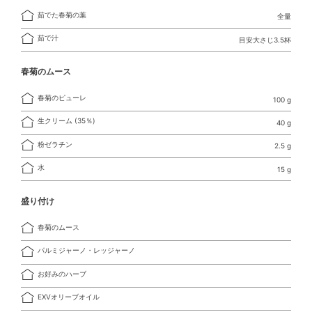
茹でた春菊の葉
全量
茹で汁
目安大さじ3.5杯
春菊のムース
春菊のピューレ
100 g
生クリーム (35％)
40 g
粉ゼラチン
2.5 g
水
15 g
盛り付け
春菊のムース
パルミジャーノ・レッジャーノ
お好みのハーブ
EXVオリーブオイル