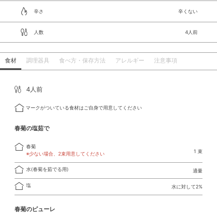
辛さ
辛くない
人数
4人前
食材
調理器具
食べ方・保存方法
アレルギー
注意事項
4人前
マークがついている食材はご自身で用意してください
春菊の塩茹で
春菊
1 束
※少ない場合、2束用意してください
水(春菊を茹でる用)
適量
塩
水に対して2%
春菊のピューレ