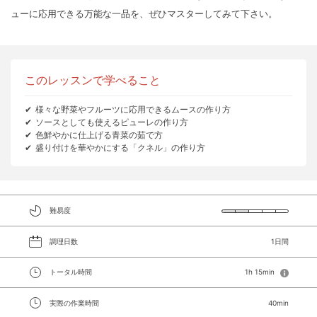
ューに応用できる万能な一品を、ぜひマスターしてみて下さい。
このレッスンで学べること
様々な野菜やフルーツに応用できるムースの作り方
ソースとしても使えるピューレの作り方
色鮮やかに仕上げる青菜の茹で方
盛り付けを華やかにする「クネル」の作り方
難易度
調理日数
1日間
トータル時間
1h 15min
実際の作業時間
40min