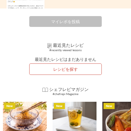
マイレポを投稿
最近見たレシピ
#recently viewed lessons
最近見たレシピはまだありません
レシピを探す
シェフレピマガジン
#chefrepi Magazine
New
New
New