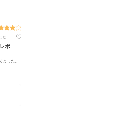
った！
イレポ
てました。