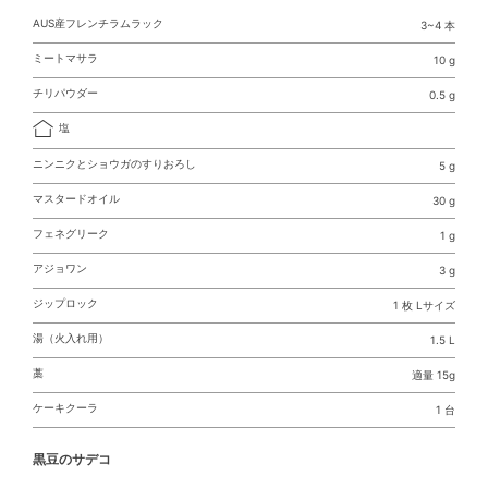
AUS産フレンチラムラック
3~4 本
ミートマサラ
10 g
チリパウダー
0.5 g
塩
ニンニクとショウガのすりおろし
5 g
マスタードオイル
30 g
フェネグリーク
1 g
アジョワン
3 g
ジップロック
1 枚 Lサイズ
湯（火入れ用）
1.5 L
藁
適量 15g
ケーキクーラ
1 台
黒豆のサデコ