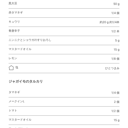
黒大豆
50 g
赤タマネギ
1/4 個
キュウリ
約20 g 約1/4本
青唐辛子
1/2 本
ニンニクとショウガのすりおろし
5 g
マスタードオイル
15 g
レモン
1/8 個
塩
ひとつまみ
ジャガイモのタルカリ
タマネギ
1/4 個
メークインL
2 個
トマト
1/2 個
マスタードオイル
15 g