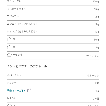
ウラッドダル
100 g
マスタードオイル
15 g
アジョワン
2 g
ニンニク（あらみじん切り）
3 g
ショウガ（あらみじん切り）
5 g
水
50 g
塩
3 g
サラダ油
1〜２ 大さじ
ミントとパクチーのアチャール
ペパーミント
0.5 パック
パクチー
1 束
馬告（マーガオ）
1 g
レモン汁
1/8 個
塩