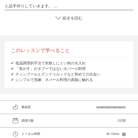
と品手作りしていきます。 ...
続きを読む
このレッスンで学べること
低温調理的手法で失敗しにくい肉の火入れ
「焦がす」がタブーではないネパール料理
ティンブールとグンドゥルックなど初めての出会い
シンプルで洗練、ネパール料理の真髄に触れる
難易度
調理日数
2日間
トータル時間
4h 10min