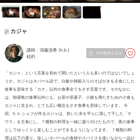
カジャ
講師：清藤洸希 (h.b.)
有料動画を見る
枯朽
「カジャ」という言葉を初めて聞いたという人も多いのではないでしょ
うか。カジャはネパール語で、白飯や雑穀入りのそばがきを主食にした
食事を意味する「カナ」以外の食事全てをさす言葉です。そのなかに
は、朝昼晩の食事以外にも、お茶や茶菓子、小腹を満たすための小食も
カジャに含まれ、とても広い概念をさす食事を意味しています。 今
回、h.ｂ.シェフが作るカジャは、炊いた米を平らに潰して干した「チ
ウラ」を主食にし、７種類の料理を一緒に盛り付けたもので、夜の食事
としてゆっくりと楽しむことができるようになってます。 ７種類の料
理は以下の通り。珍しいネパールの食材やスパイスを使いながら一品ひ