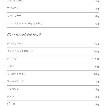
フェネグリーク
1 g
アジョワン
2 g
ミートマサラ
8 g
ニンニクとショウガのすりおろし
5 g
グンドゥルックのタルカリ
グンドゥルック
15 g
グンドゥルックの戻し汁
50 g
タマネギ
1/2 個
トマト
2 個
マスタードオイル
20 g
フェネグリーク
1 g
アジョワン
3 g
クミン
2 g
塩
5 g