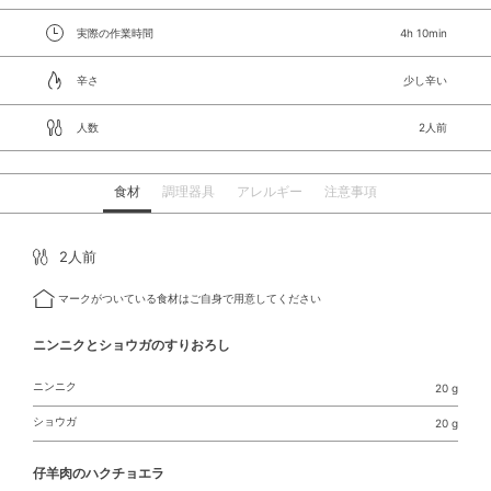
実際の作業時間
4h 10min
辛さ
少し辛い
人数
2人前
食材
調理器具
アレルギー
注意事項
2人前
マークがついている食材はご自身で用意してください
ニンニクとショウガのすりおろし
ニンニク
20 g
ショウガ
20 g
仔羊肉のハクチョエラ