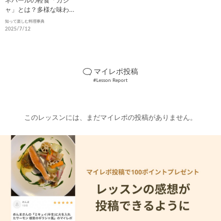
ネパールの軽食「カジ
ャ」とは？多様な味わい
と食文化を解説
知って楽しむ料理事典
2025/7/12
マイレポ投稿
#Lesson Report
このレッスンには、まだマイレポの投稿がありません。