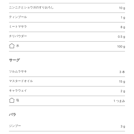
ニンニクとショウガのすりおろし
10 g
ティンブール
1 g
ミートマサラ
8 g
チリパウダー
0.5 g
水
100 g
サーグ
ツルムラサキ
3 本
マスタードオイル
15 g
キャラウェイ
2 g
塩
1 つまみ
バラ
ジンブー
3 g