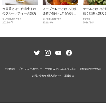
水果茶とは？台湾生まれ
スープカレーとは？札幌
ケールとは？紀
のフルーツティーの魅力
発祥の知られざる物語と
続く歴史と魅力
進化
知って楽しむ料理事典
知って楽しむ料理事典
食材図鑑
2026/8/7
2026/8/6
2026/8/5
利用規約
プライバシーポリシー
特定商法取引法に基づく表記
酒類販売管理者免許
お問い合わせ (法人様向け)
運営会社