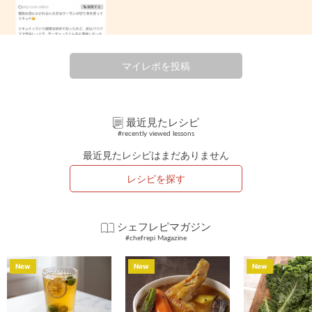
マイレポを投稿
最近見たレシピ
#recently viewed lessons
最近見たレシピはまだありません
レシピを探す
シェフレピマガジン
#chefrepi Magazine
New
New
New