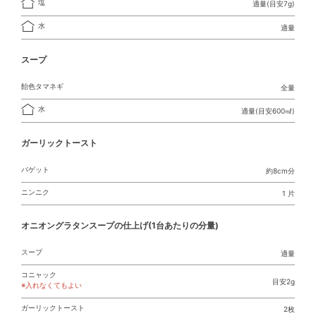
塩
適量(目安7g)
水
適量
スープ
飴色タマネギ
全量
水
適量(目安600㎖)
ガーリックトースト
バゲット
約8cm分
ニンニク
1 片
オニオングラタンスープの仕上げ(1台あたりの分量)
スープ
適量
コニャック
目安2g
※入れなくてもよい
ガーリックトースト
2枚