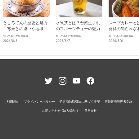
ところてんの歴史と魅力
水果茶とは？台湾生まれ
スープカレーと
｜寒天との違いや地域ご
のフルーツティーの魅力
発祥の知られざ
との食べ方
進化
知って楽しむ料理事典
知って楽しむ料理事典
知って楽しむ料理事典
2026/8/8
2026/8/7
2026/8/6
利用規約
プライバシーポリシー
特定商法取引法に基づく表記
酒類販売管理者免許
お問い合わせ (法人様向け)
運営会社