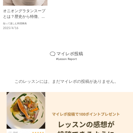
オニオングラタンスープ
とは？歴史から特徴、美
味しさの秘密まで徹底解
知って楽しむ料理事典
説
2025/4/16
マイレポ投稿
#Lesson Report
このレッスンには、まだマイレポの投稿がありません。