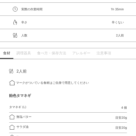
実際の作業時間
1h 35min
辛さ
辛くない
人数
2人前
食材
調理器具
食べ方・保存方法
アレルギー
注意事項
2人前
マークがついている食材はご自身で用意してください
飴色タマネギ
タマネギ (L)
4 個
無塩バター
目安20g
サラダ油
目安20g