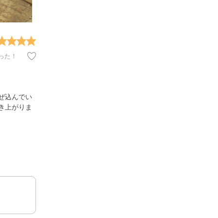
った！
ぜ込んでい
き上がりま