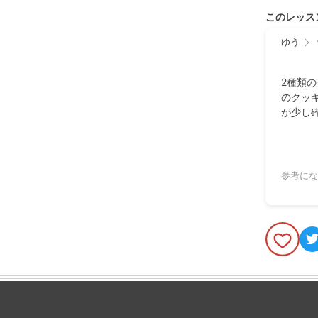
このレッス
ゆう
2種類
のクッ
が少し
参考にな