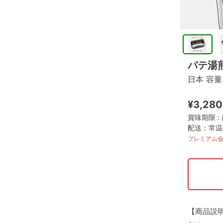
パテ湯煎
日本 容量3
¥3,280
賞味期限 
配送：常温便
プレミアム会
【商品説