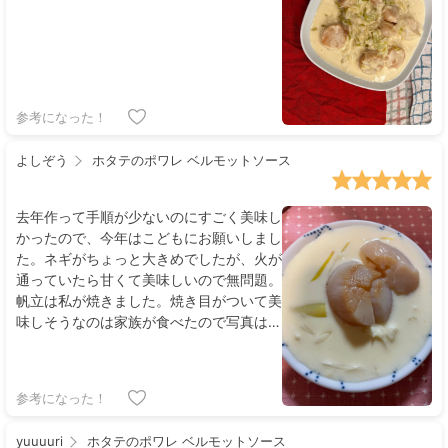
参考になった！
よしぞう
ホタテのポワレ ベルモットソース
去年作って手順が少ないのにすごく美味し
かったので、今年はこどもにお願いしまし
た。ネギがちょっと大きめでしたが、火が
通っていたら甘くて美味しいので無問題。
帆立は私が焼きました。焼き目がついて美
味しそうなのは家族が食べたので写真は微
妙ですが、シンプルな味付けで、とっても
美味しい🤤です。材料も、入手しやすいの
でリピ出来そうです✨
参考になった！
yuuuuri
ホタテのポワレ ベルモットソース