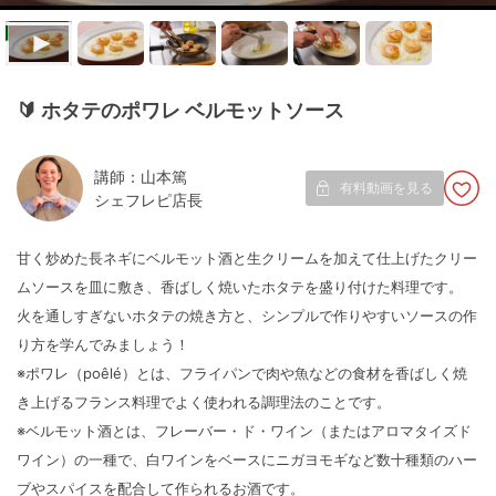
🔰
ホタテのポワレ ベルモットソース
講師：山本篤
有料動画を見る
シェフレピ店長
甘く炒めた長ネギにベルモット酒と生クリームを加えて仕上げたクリー
ムソースを皿に敷き、香ばしく焼いたホタテを盛り付けた料理です。
火を通しすぎないホタテの焼き方と、シンプルで作りやすいソースの作
り方を学んでみましょう！
※ポワレ（poêlé）とは、フライパンで肉や魚などの食材を香ばしく焼
き上げるフランス料理でよく使われる調理法のことです。
※ベルモット酒とは、フレーバー・ド・ワイン（またはアロマタイズド
ワイン）の一種で、白ワインをベースにニガヨモギなど数十種類のハー
ブやスパイスを配合して作られるお酒です。