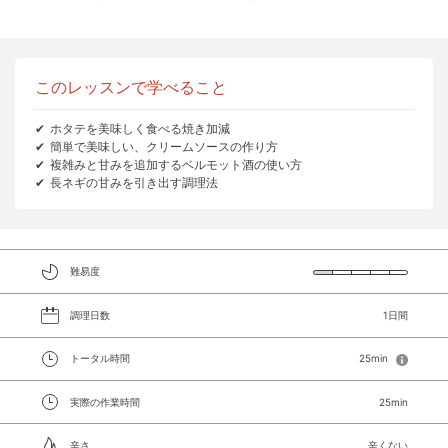
このレッスンで学べること
ホタテを美味しく食べる焼き加減
簡単で美味しい、クリームソースの作り方
複雑みと甘みを追加するベルモット酒の使い方
長ネギの甘みを引き出す調理法
難易度
調理日数
1日間
トータル時間
25min
実際の作業時間
25min
辛さ
辛くない