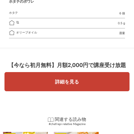
ホタテのポワレ
ホタテ
6 個
塩
0.5 g
オリーブオイル
適量
【今なら初月無料】
月額2,000円で講座受け放題
詳細を見る
関連する読み物
#chefrepi relative Magazine