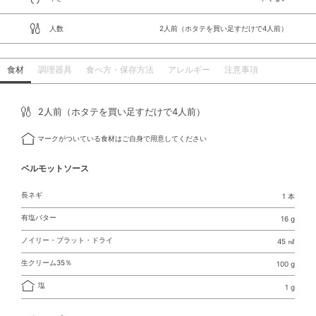
人数
2人前（ホタテを買い足すだけで4人前）
食材
調理器具
食べ方・保存方法
アレルギー
注意事項
2人前（ホタテを買い足すだけで4人前）
マークがついている食材はご自身で用意してください
ベルモットソース
長ネギ
1 本
有塩バター
16 g
ノイリー・プラット・ドライ
45 ㎖
生クリーム35％
100 g
塩
1 g