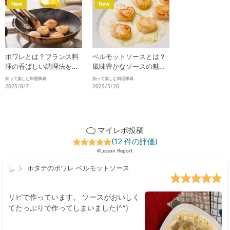
New
New
ポワレとは？フランス料
ベルモットソースとは？
理の香ばしい調理法を徹
風味豊かなソースの魅力
底解説
と活用法を徹底解説
知って楽しむ料理事典
知って楽しむ料理事典
2025/8/7
2025/5/20
マイレポ投稿
(12 件の評価)
#Lesson Report
し
ホタテのポワレ ベルモットソース
リピで作っています。 ソースがおいしく
てたっぷりで作ってしまいました(^^)