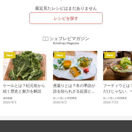
最近見たレシピはまだありません
レシピを探す
シェフレピマガジン
#chefrepi Magazine
New
New
New
ケールとは？紀元前から
煮凝りとは？冬の季語が
フーティウとは
続く歴史と魅力を解説
語る知られざる起源と進
だけじゃない、
化
南部の麺の魅力
食材図鑑
知って楽しむ料理事典
知って楽しむ料理事典
2026/8/5
2026/8/2
2026/7/31