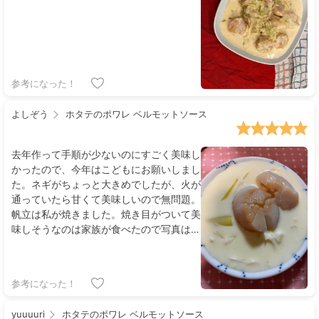
参考になった！
よしぞう
ホタテのポワレ ベルモットソース
去年作って手順が少ないのにすごく美味し
かったので、今年はこどもにお願いしまし
た。ネギがちょっと大きめでしたが、火が
通っていたら甘くて美味しいので無問題。
帆立は私が焼きました。焼き目がついて美
味しそうなのは家族が食べたので写真は微
妙ですが、シンプルな味付けで、とっても
美味しい🤤です。材料も、入手しやすいの
でリピ出来そうです✨
参考になった！
yuuuuri
ホタテのポワレ ベルモットソース