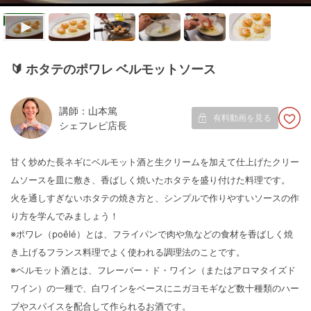
🔰
ホタテのポワレ ベルモットソース
講師：山本篤
有料動画を見る
シェフレピ店長
甘く炒めた長ネギにベルモット酒と生クリームを加えて仕上げたクリー
ムソースを皿に敷き、香ばしく焼いたホタテを盛り付けた料理です。
火を通しすぎないホタテの焼き方と、シンプルで作りやすいソースの作
り方を学んでみましょう！
※ポワレ（poêlé）とは、フライパンで肉や魚などの食材を香ばしく焼
き上げるフランス料理でよく使われる調理法のことです。
※ベルモット酒とは、フレーバー・ド・ワイン（またはアロマタイズド
ワイン）の一種で、白ワインをベースにニガヨモギなど数十種類のハー
ブやスパイスを配合して作られるお酒です。