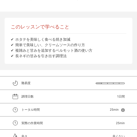
このレッスンで学べること
ホタテを美味しく食べる焼き加減
簡単で美味しい、クリームソースの作り方
複雑みと甘みを追加するベルモット酒の使い方
長ネギの甘みを引き出す調理法
難易度
調理日数
1日間
トータル時間
25min
実際の作業時間
25min
辛さ
辛くない