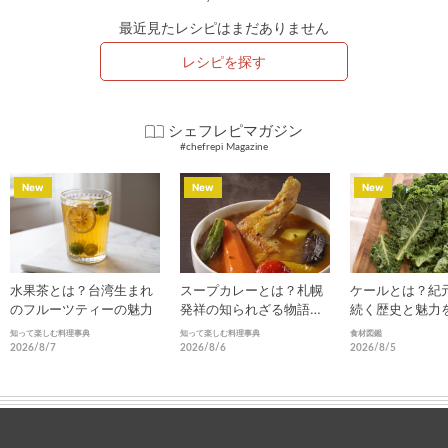
最近見たレシピはまだありません
レシピを探す
シェフレピマガジン
#chefrepi Magazine
New
New
New
水果茶とは？台湾生まれ
スープカレーとは？札幌
ケールとは？紀
のフルーツティーの魅力
発祥の知られざる物語と
続く歴史と魅力
進化
知って楽しむ料理事典
知って楽しむ料理事典
食材図鑑
2026/8/7
2026/8/6
2026/8/5