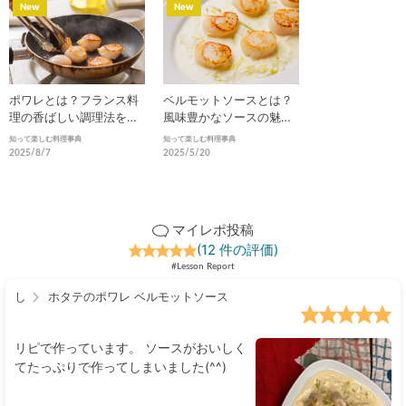
New
New
ポワレとは？フランス料
ベルモットソースとは？
理の香ばしい調理法を徹
風味豊かなソースの魅力
底解説
と活用法を徹底解説
知って楽しむ料理事典
知って楽しむ料理事典
2025/8/7
2025/5/20
マイレポ投稿
(12 件の評価)
#Lesson Report
し
ホタテのポワレ ベルモットソース
リピで作っています。 ソースがおいしく
てたっぷりで作ってしまいました(^^)