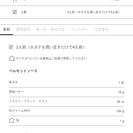
人数
2人前（ホタテを買い足すだけで4人前）
食材
調理器具
食べ方・保存方法
アレルギー
注意事項
2人前（ホタテを買い足すだけで4人前）
マークがついている食材はご自身で用意してください
ベルモットソース
長ネギ
1 本
有塩バター
16 g
ノイリー・プラット・ドライ
45 ㎖
生クリーム35％
100 g
塩
1 g