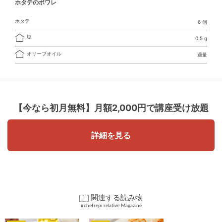
ホタテのポワレ
ホタテ
6 個
塩
0.5 g
オリーブオイル
適量
【今なら初月無料】
月額2,000円で講座受け放題
詳細を見る
関連する読み物
#chefrepi relative Magazine