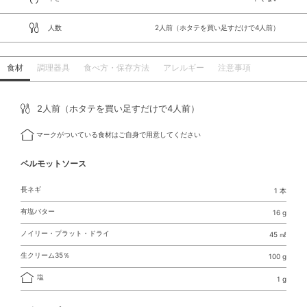
人数
2人前（ホタテを買い足すだけで4人前）
食材
調理器具
食べ方・保存方法
アレルギー
注意事項
2人前（ホタテを買い足すだけで4人前）
マークがついている食材はご自身で用意してください
ベルモットソース
長ネギ
1 本
有塩バター
16 g
ノイリー・プラット・ドライ
45 ㎖
生クリーム35％
100 g
塩
1 g