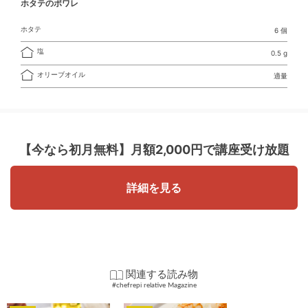
ホタテのポワレ
ホタテ
6 個
塩
0.5 g
オリーブオイル
適量
【今なら初月無料】
月額2,000円で講座受け放題
詳細を見る
関連する読み物
#chefrepi relative Magazine