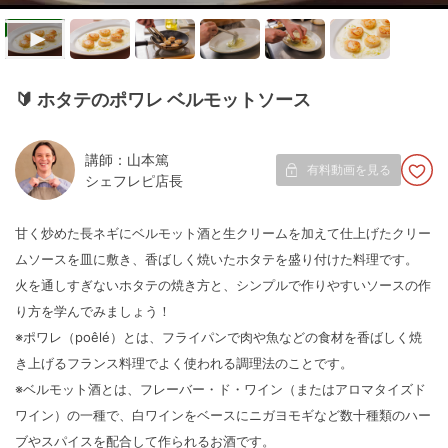
🔰
ホタテのポワレ ベルモットソース
講師：山本篤
有料動画を見る
シェフレピ店長
甘く炒めた長ネギにベルモット酒と生クリームを加えて仕上げたクリー
ムソースを皿に敷き、香ばしく焼いたホタテを盛り付けた料理です。
火を通しすぎないホタテの焼き方と、シンプルで作りやすいソースの作
り方を学んでみましょう！
※ポワレ（poêlé）とは、フライパンで肉や魚などの食材を香ばしく焼
き上げるフランス料理でよく使われる調理法のことです。
※ベルモット酒とは、フレーバー・ド・ワイン（またはアロマタイズド
ワイン）の一種で、白ワインをベースにニガヨモギなど数十種類のハー
ブやスパイスを配合して作られるお酒です。