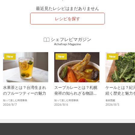
最近見たレシピはまだありません
レシピを探す
シェフレピマガジン
#chefrepi Magazine
New
New
New
水果茶とは？台湾生まれ
スープカレーとは？札幌
ケールとは？紀
のフルーツティーの魅力
発祥の知られざる物語と
続く歴史と魅力
進化
知って楽しむ料理事典
知って楽しむ料理事典
食材図鑑
2026/8/7
2026/8/6
2026/8/5