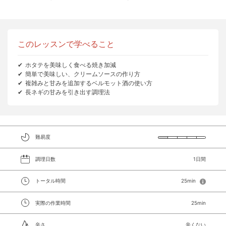
このレッスンで学べること
ホタテを美味しく食べる焼き加減
簡単で美味しい、クリームソースの作り方
複雑みと甘みを追加するベルモット酒の使い方
長ネギの甘みを引き出す調理法
難易度
調理日数
1日間
トータル時間
25min
実際の作業時間
25min
辛さ
辛くない