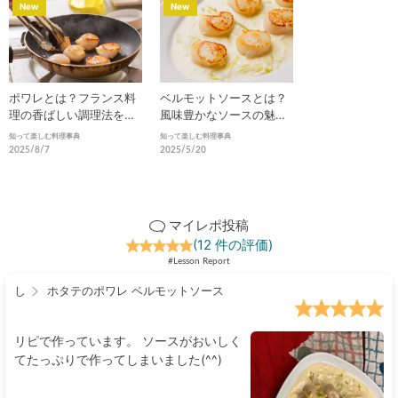
New
New
ポワレとは？フランス料
ベルモットソースとは？
理の香ばしい調理法を徹
風味豊かなソースの魅力
底解説
と活用法を徹底解説
知って楽しむ料理事典
知って楽しむ料理事典
2025/8/7
2025/5/20
マイレポ投稿
(12 件の評価)
#Lesson Report
し
ホタテのポワレ ベルモットソース
リピで作っています。 ソースがおいしく
てたっぷりで作ってしまいました(^^)