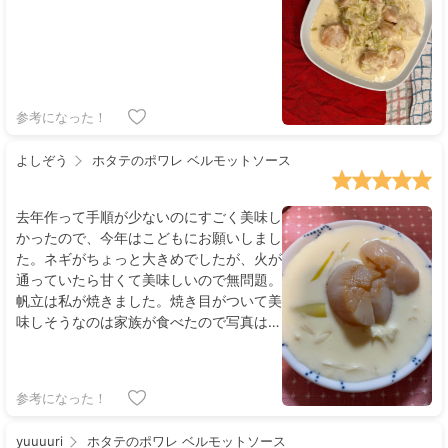
参考になった！
よしぞう
ホタテのポワレ ベルモットソース
去年作って手順が少ないのにすごく美味し
かったので、今年はこどもにお願いしまし
た。ネギがちょっと大きめでしたが、火が
通っていたら甘くて美味しいので無問題。
帆立は私が焼きました。焼き目がついて美
味しそうなのは家族が食べたので写真は微
妙ですが、シンプルな味付けで、とっても
美味しい🤤です。材料も、入手しやすいの
でリピ出来そうです✨
参考になった！
yuuuuri
ホタテのポワレ ベルモットソース