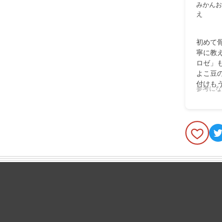
みかんお
え
初めて
寧に教
ロゼ」
よこ豆
付けも
参考にな