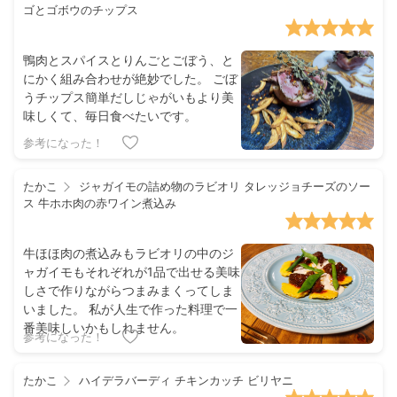
ゴとゴボウのチップス
鴨肉とスパイスとりんごとごぼう、と
にかく組み合わせが絶妙でした。 ごぼ
うチップス簡単だしじゃがいもより美
味しくて、毎日食べたいです。
参考になった！
たかこ
ジャガイモの詰め物のラビオリ タレッジョチーズのソー
ス 牛ホホ肉の赤ワイン煮込み
牛ほほ肉の煮込みもラビオリの中のジ
ャガイモもそれぞれが1品で出せる美味
しさで作りながらつまみまくってしま
いました。 私が人生で作った料理で一
番美味しいかもしれません。
参考になった！
たかこ
ハイデラバーディ チキンカッチ ビリヤニ