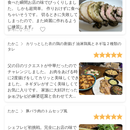
食べた瞬間お店の味でびっくりしまし
た。 しかも超簡単。 作りおけずに食べ
ちゃいそうです。 切るときに失敗して
しまったので、また綺麗に作れるよう
に練習します。
参考になった！
たかこ
カリっとした衣の鶏の唐揚げ 油淋鶏風とネギ塩２種類の
タレ
父の日のリクエストが中華だったので
チャレンジしました。 お肉をあげる時
に2度揚げをしてカリッと美味しくでき
ました。 ネギダレがすごく美味しくて
お気に入りです。 家族に大好評だった
シェフレピの麻婆豆腐と合わせて大満
参考になった！
足でした。
たかこ
豚バラ肉のトムセップ風
シェフレピ初挑戦。完全にお店の味で