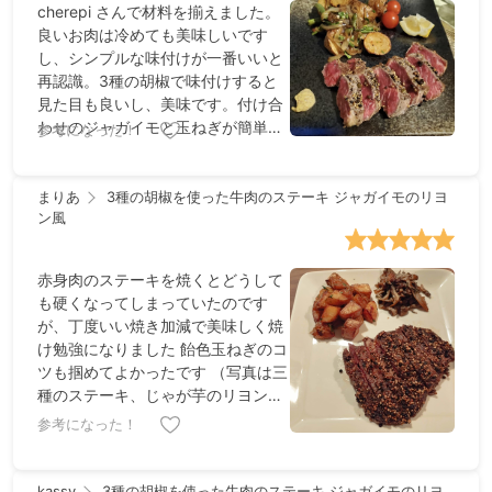
cherepi さんで材料を揃えました。
良いお肉は冷めても美味しいです
し、シンプルな味付けが一番いいと
再認識。3種の胡椒で味付けすると
見た目も良いし、美味です。付け合
わせのジャガイモと玉ねぎが簡単だ
参考になった！
けど、メインのお肉に勝るとも劣ら
ず、絶品です。味に変化をつけると
き用にマスタードをつけました（デ
まりあ
3種の胡椒を使った牛肉のステーキ ジャガイモのリヨ
ン風
ィジョネーズ・ソース）。
赤身肉のステーキを焼くとどうして
も硬くなってしまっていたのです
が、丁度いい焼き加減で美味しく焼
け勉強になりました 飴色玉ねぎのコ
ツも掴めてよかったです （写真は三
種のステーキ、じゃが芋のリヨン風
と一緒にキノコのマリネを盛り合わ
参考になった！
せています）
kassy
3種の胡椒を使った牛肉のステーキ ジャガイモのリヨ