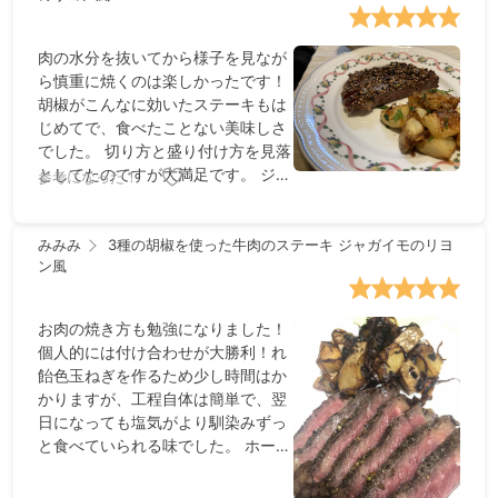
肉の水分を抜いてから様子を見なが
ら慎重に焼くのは楽しかったです！
胡椒がこんなに効いたステーキもは
じめてで、食べたことない美味しさ
でした。 切り方と盛り付け方を見落
としてたのですが大満足です。 ジャ
参考になった！
ガイモのリヨン風も美味しくて肉を
焼くときにヘビロテしてます。
みみみ
3種の胡椒を使った牛肉のステーキ ジャガイモのリヨ
ン風
お肉の焼き方も勉強になりました！
個人的には付け合わせが大勝利！れ
飴色玉ねぎを作るため少し時間はか
かりますが、工程自体は簡単で、翌
日になっても塩気がより馴染みずっ
と食べていられる味でした。 ホール
の黒胡椒を砕くのが一番大変でし
た…（笑）