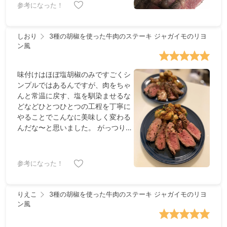
参考になった！
しおり
3種の胡椒を使った牛肉のステーキ ジャガイモのリヨ
ン風
味付けはほぼ塩胡椒のみですごくシ
ンプルではあるんですが、肉をちゃ
んと常温に戻す、塩を馴染ませるな
どなどひとつひとつの工程を丁寧に
やることでこんなに美味しく変わる
んだな〜と思いました。 がっつり赤
身のお肉食べたい時にいいレシピで
す。また付け合わせのおいもが本当
に美味しい…！
参考になった！
りえこ
3種の胡椒を使った牛肉のステーキ ジャガイモのリヨ
ン風