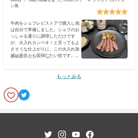
ン風
牛肉をシェフレピストアで購入し他
は自分で準備しました。シェフのお
っしゃる通りに調理しただけです
が、火入れカンペキ！と言ってもよ
さそうな仕上がりに。この火入れ加
減は是非とも習得したい技です。ま
参考になった！
た田邉ソムリエおすすめののギガル
コート デュ ローヌとの相性も素晴
らしく、香ばしい胡椒とワインのス
もっとみる
パイシーさの調和が見事だと感じま
した。ごちそうさまでした。