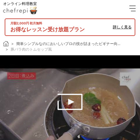
オンライン料理教室
月額2,000円 初月無料
詳しく見る
お得なレッスン受け放題プラン
簡単シンプルなのにおいしいプロの技が詰まったビギナー向...
豚バラ肉のトムセップ風