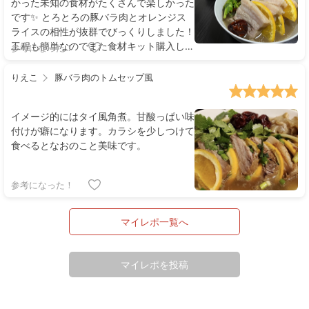
かった未知の食材がたくさんで楽しかった
です✨ とろとろの豚バラ肉とオレンジス
ライスの相性が抜群でびっくりしました！
工程も簡単なのでまた食材キット購入して
参考になった！
楽しみたいと思います🍊
りえこ
豚バラ肉のトムセップ風
イメージ的にはタイ風角煮。甘酸っぱい味
付けが癖になります。カラシを少しつけて
食べるとなおのこと美味です。
参考になった！
マイレポ一覧へ
マイレポを投稿