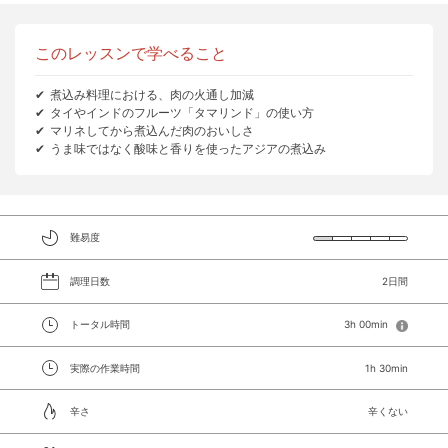
このレッスンで学べること
煮込み料理における、肉の火通し加減
タイやインドのフルーツ「タマリンド」の使い方
マリネしてから煮込んだ肉のおいしさ
うま味ではなく酸味と香りを使ったアジアの煮込み
難易度
調理日数
2日間
トータル時間
3h 00min
実際の作業時間
1h 30min
辛さ
辛くない