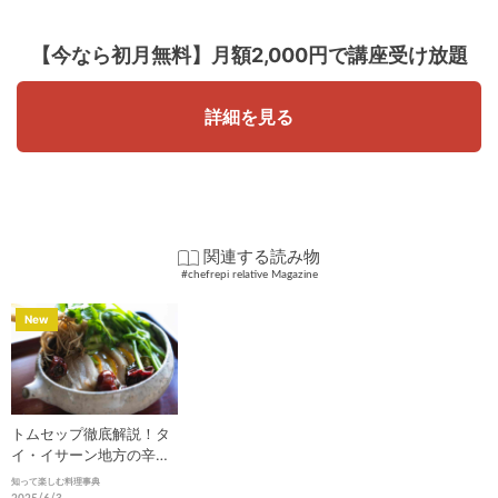
【今なら初月無料】
月額2,000円で講座受け放題
詳細を見る
関連する読み物
#chefrepi relative Magazine
New
トムセップ徹底解説！タ
イ・イサーン地方の辛旨
スープの魅力とは？
知って楽しむ料理事典