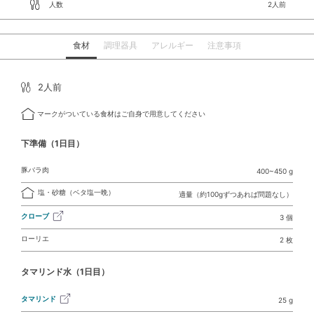
人数
2人前
食材
調理器具
アレルギー
注意事項
2人前
マークがついている食材はご自身で用意してください
下準備（1日目）
豚バラ肉
400~450 g
塩・砂糖（ベタ塩一晩）
適量（約100gずつあれば問題なし）
クローブ
3 個
ローリエ
2 枚
タマリンド水（1日目）
タマリンド
25 g