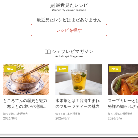
最近見たレシピ
#recently viewed lessons
最近見たレシピはまだありません
レシピを探す
シェフレピマガジン
#chefrepi Magazine
New
New
New
ところてんの歴史と魅力
水果茶とは？台湾生まれ
スープカレーと
｜寒天との違いや地域ご
のフルーツティーの魅力
発祥の知られざ
との食べ方
進化
知って楽しむ料理事典
知って楽しむ料理事典
知って楽しむ料理事典
2026/8/8
2026/8/7
2026/8/6