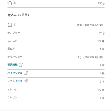
水
150 g
煮込み（2日目）
水
適量（豚肉が浸る分量）
ナンプラー
25 g
ニンニク
1/2 株
玉ねぎ
1 個
チリパウダー
1 g （好みで変更可能）
朝天辣椒
4 個
バイマックル
4 枚
レモングラス
2 本
オレンジ
1/2 個
クレソン
1 束