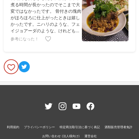
煮る時間が長かったのでそこまで大
変ではなかったです。 骨付きの塊肉
がほろほろに仕上がったときは嬉し
かったです。ニハリのような、フェ
イジョアーダのような、けれども新
しい味わいでたっぷりのハーブと一
参考になった！
緒に食べてとてもおいしかったで
す。 ブライン液に漬けてから煮る方
法は応用がききそうなのでほかの食
材でもためしてみたいと思いまし
た。
利用規約
プライバシーポリシー
特定商法取引法に基づく表記
酒類販売管理者免許
お問い合わせ (法人様向け)
運営会社