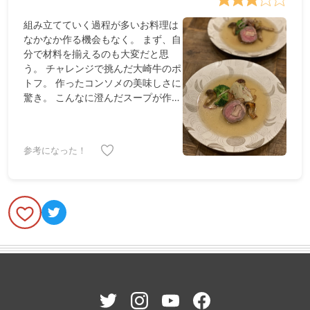
組み立てていく過程が多いお料理は
なかなか作る機会もなく。 まず、自
分で材料を揃えるのも大変だと思
う。 チャレンジで挑んだ大崎牛のポ
トフ。 作ったコンソメの美味しさに
驚き。 こんなに澄んだスープが作れ
るんですね。 難しかったのは肉の火
入。 上手くいったかな？と思ったけ
ど、スープをよそう時に肉にかけて
参考になった！
しまい、微妙な色になってしまっ
た。。。 なかなか難しいポトフだっ
たけど、完成したときのやり切った
感は大きかった😂