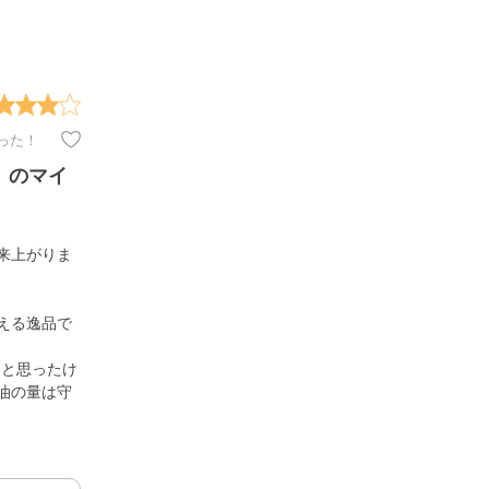
った！
』のマイ
来上がりま
える逸品で
なと思ったけ
油の量は守