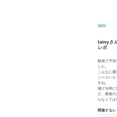
tainy
tain
レポ
動画で予習
した。
こんなに重
ソースいら
すね。
揚げる時に
ど、最後の
らなくては
関連するレ