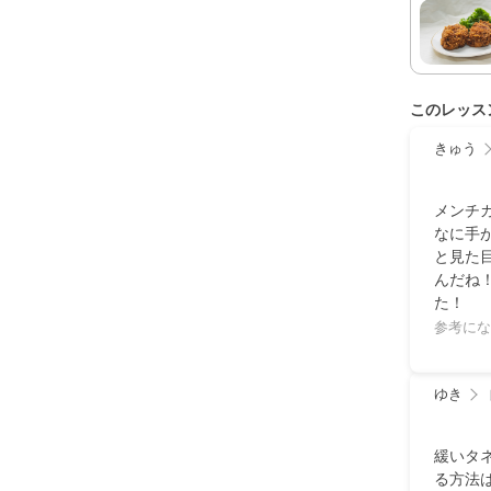
このレッス
きゅう
メンチ
なに手
と見た
んだね
た！
参考にな
ゆき
緩いタ
る方法