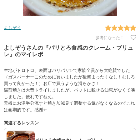
よしぞう
参考になった！
よしぞうさんの『パリとろ食感のクレーム・ブリュ
レ』のマイレポ
生地がトロトロ、表面はパリパリ✨で家族全員から大絶賛でした
（ガスバーナーこのために買いましたが後悔まったくなし！むしろ
買って良かった！）お店で買うような滑らかさ！
湯煎焼きは大昔トライしましたが、バットに載せる知恵がなくて涙
しました。便利ですねえ。
天板にお湯半分流すと焼き加減見て調整する気がなくなるのでこれ
は画期的です。感謝✨
関連するレッスン