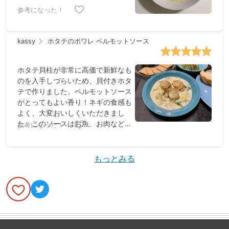
参考になった！
kassy
ホタテのポワレ ベルモットソース
ホタテ貝柱が非常に高価で新鮮なも
のを入手しづらいため、貝付きホタ
テで作りました。ベルモットソース
がとってもよい香り！ネギの食感も
よく、大変おいしくいただきまし
た。このソースはお魚、お肉などい
参考になった！
ろいろな料理に合わせてみたいで
す。
もっとみる