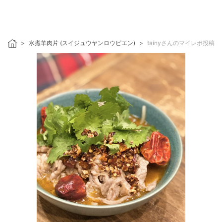
水煮羊肉片 (スイジュウヤンロウピエン)
tainyさんのマイレポ投稿