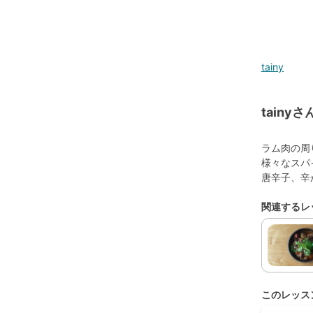
tainy
tain
ラム肉の周
様々なスパ
唐辛子、辛
関連するレ
このレッス