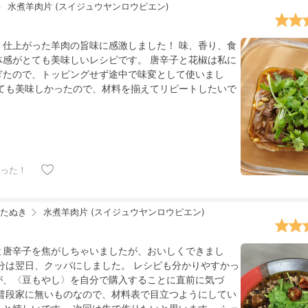
水煮羊肉片 (スイジュウヤンロウピエン)
く仕上がった羊肉の旨味に感激しました！ 味、香り、食
体感がとても美味しいレシピです。 唐辛子と花椒は私に
ぎたので、トッピングせず途中で味変として使いまし
とても美味しかったので、材料を揃えてリピートしたいで
った！
たぬき
水煮羊肉片 (スイジュウヤンロウピエン)
と唐辛子を焦がしちゃいましたが、おいしくできまし
半分は翌日、クッパにしました。 レシピも分かりやすかっ
が、〈豆もやし〉を自分で購入することに直前に気づ
 普段家に無いものなので、材料表で目立つようにしてい