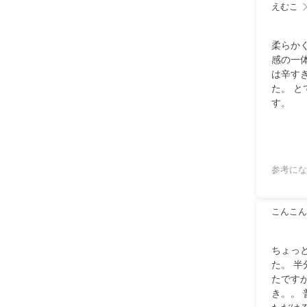
えむこ
柔らか
感の一
は辛す
た。 
す。
参考にな
こんこん
ちょっ
た。 
たです
き。。