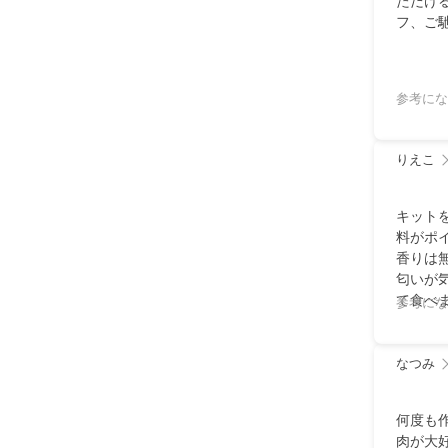
ただけ
フ、ご
参考にな
りえこ
キット
料がポ
香りは
匂いが
て食べま
参考にな
なつみ
何度も
肉が大