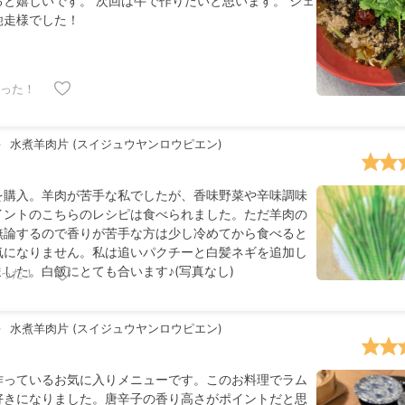
ると嬉しいです。 次回は牛で作りたいと思います。 シェ
馳走様でした！
った！
水煮羊肉片 (スイジュウヤンロウピエン)
を購入。羊肉が苦手な私でしたが、香味野菜や辛味調味
イントのこちらのレシピは食べられました。ただ羊肉の
無論するので香りが苦手な方は少し冷めてから食べると
気になりません。私は追いパクチーと白髪ネギを追加し
した。白飯にとても合います♪(写真なし)
った！
水煮羊肉片 (スイジュウヤンロウピエン)
作っているお気に入りメニューです。このお料理でラム
好きになりました。唐辛子の香り高さがポイントだと思