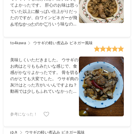
てよかったです。 肝心のお味は思っ
ていた以上に酸っぱい仕上がりだっ
たのですが、白ワインビネガーが飛
んでなかったのかこういう味なのか
参考になった！
がわからずちょっとモヤモヤ。 ウサ
ギは食べるのは少し大変だったけれ
ど、適度な噛みごたえが美味しかっ
to4kawa
ウサギの軽い煮込み ビネガー風味
たです。
美味しくいただきました。 ウサギの
お肉はとりももみたいな感じで、食
感がかなりよかったです。 骨を切る
のがとても大変でした。 ウサギ肉の
灰汁はとった方がいいんですよね？
動画では少しもふれていなかったの
で心配になりました。 食材は結構手
に入りづらいので、鶏肉で今度試し
てみたいと思います。 ダイジェスト
参考になった！
の動画がよかったです。やっぱり要
点だけまとめて短めな動画は必要で
すね。
ゆき
ウサギの軽い煮込み ビネガー風味