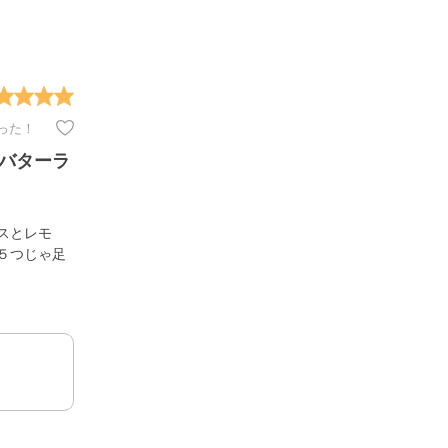
った！
 バターラ
スとレモ
５つじゃ足