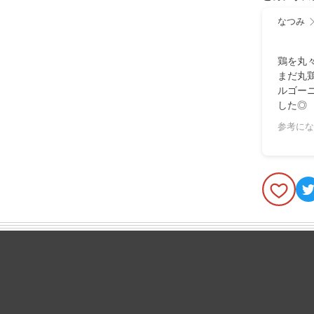
なつみ
鶏を丸
まだ丸
ルゴー
した◎
参考にな