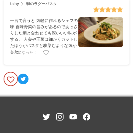
tainy
鯛のラグーパスタ
もgood！ イタリア産の唐辛子がつ
いているのですが思いの外辛かった
ので次作るときは半分でも良いか
一言で言うと 気軽に作れるシェフの
も？と思いました！ 素敵なパスタ、
味 香味野菜の旨みがあるのであっさ
教えた頂きありがとうございまし
りした鯛と合わせても深いいい味が
た！
する。 人参や玉葱は細かくカットし
たほうがパスタと馴染むような気が
した。
参考になった！