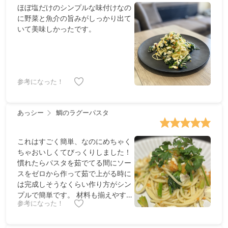
ほぼ塩だけのシンプルな味付けなの
に野菜と魚介の旨みがしっかり出て
いて美味しかったです。
参考になった！
あっシー
鯛のラグーパスタ
これはすごく簡単、なのにめちゃく
ちゃおいしくてびっくりしました！
慣れたらパスタを茹でてる間にソー
スをゼロから作って茹で上がる時に
は完成しそうなくらい作り方がシン
プルで簡単です。 材料も揃えやすい
参考になった！
ので、また作ろうと思います！ 鯛の
代わりにアサリとか牡蠣とか蟹とか
鶏肉とかなんでもいけそうなところ