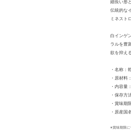
細長い形
伝統的な
ミネスト
白インゲ
ラルを豊
欲を抑え
・名称：
・原材料
・内容量：
・保存方
・賞味期
・原産国
※賞味期限