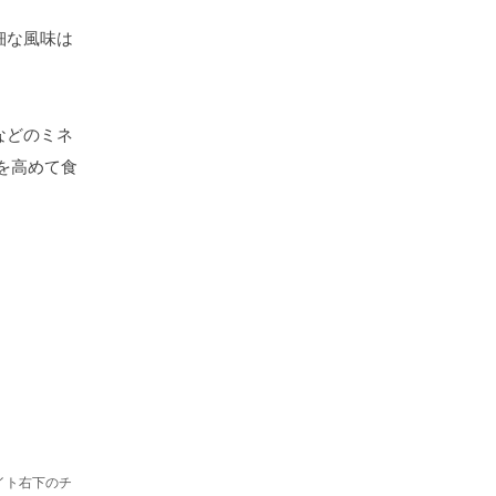
細な風味は
などのミネ
を高めて食
イト右下のチ