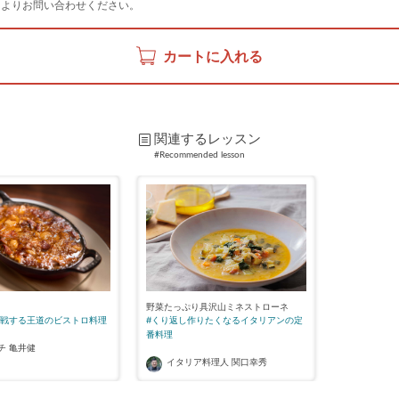
ンよりお問い合わせください。
カートに入れる
関連するレッスン
#Recommended lesson
野菜たっぷり具沢山ミネストローネ
#くり返し作りたくなるイタリアンの定
挑戦する王道のビストロ料理
番料理
チ 亀井健
イタリア料理人 関口幸秀