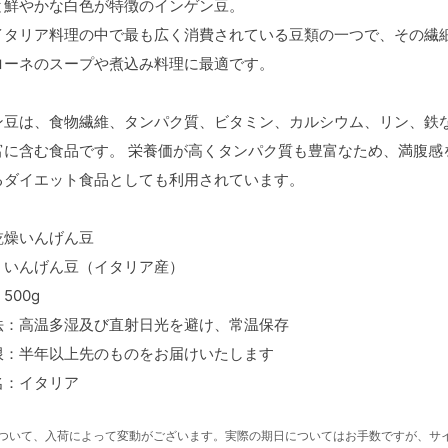
と鮮やかな白色が特徴のインゲン豆。
イタリア料理の中で最も広く消費されている豆類の一つで、その繊
ローネのスープや煮込み料理に最適です。
ン豆は、食物繊維、タンパク質、ビタミン、カルシウム、リン、鉄
富に含む食品です。 栄養価が高くタンパク質も豊富なため、満腹感
るダイエット食品としても利用されています。
乾燥いんげん豆
：いんげん豆（イタリア産）
500g
法：高温多湿及び直射日光を避け、常温保存
限：半年以上先のものをお届けいたします
名：イタリア
について、入荷によって変動がございます。実際の期日についてはお手数ですが、サ