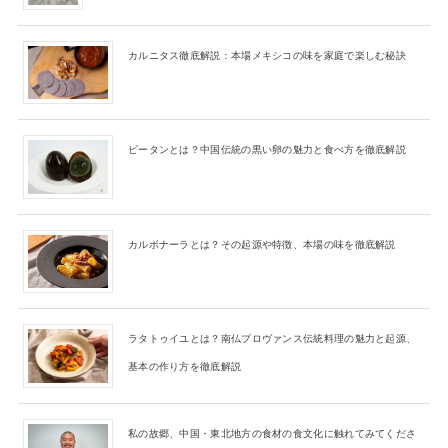
カルニタス徹底解説：本場メキシコの味を家庭で楽しむ秘訣
ピータンとは？中国伝統の黒い卵の魅力と食べ方を徹底解説
カルボナーラとは？その起源や特徴、本場の味を徹底解説
ラタトゥイユとは？南仏プロヴァンス伝統料理の魅力と起源、
基本の作り方を徹底解説
私の故郷、中国・東北地方の食材の食文化に触れてみてくださ