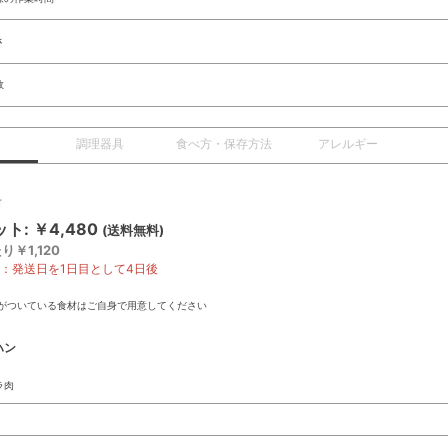
さ
数
調理器具
食べ方・保存方法
アレルギー
前
ト: ￥4,480
(送料無料)
り￥1,120
限：発送日を1日目として4日後
がついている食材はご自身で用意してください
ハン
ラ肉