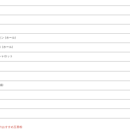
)
ン (ホール)
 (ホール)
シャロット
油)
anのおすすめ五香粉