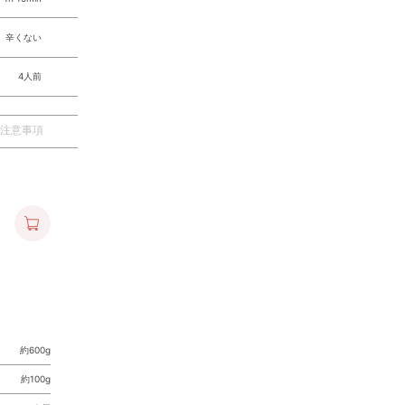
辛くない
4人前
注意事項
約600g
約100g