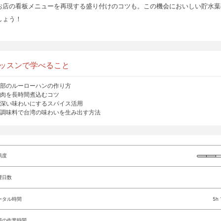
お店の看板メニューを再現する盛り付けのコツも。この機会においしい貯水葉
しょう！
ッスンで学べること
部のルーローハンの作り方
肉を長時間煮込むコツ
深い味わいにするスパイス活用
調味料で台湾の味わいを生み出す方法
易度
理日数
ータル時間
5h
際の作業時間