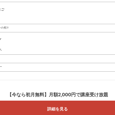
まご
ンの煮汁
グ
ん
ー
【今なら初月無料】
月額2,000円で講座受け放題
詳細を見る