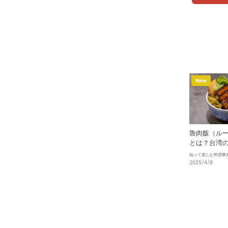
New
魯肉飯（ル
とは？台湾
ドの魅力、
知って楽しむ料理事
を徹底解説
2025/4/8