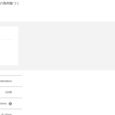
の魯肉飯づく
2日間
 10min
1h 15min