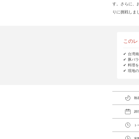
す。さらに、
りに挑戦しま
このレ
台湾南
豚バラ
料理を
現地の
難
調
ト
実