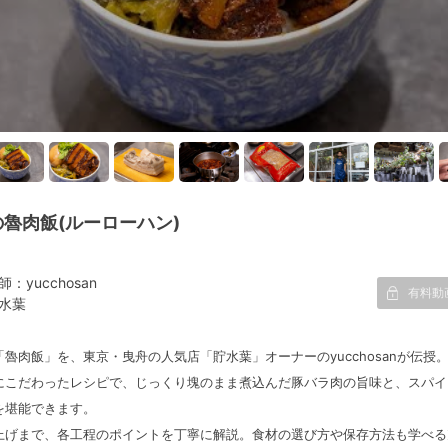
魯肉飯(ルーローハン)
師：yucchosan
有料動
水葉
魯肉飯」を、東京・曳舟の人気店「貯水葉」オーナーのyucchosanが伝授
にこだわったレシピで、じっくり塊のまま煮込んだ豚バラ肉の旨味と、スパイ
を堪能できます。
上げまで、各工程のポイントを丁寧に解説。食材の選び方や保存方法も学べる