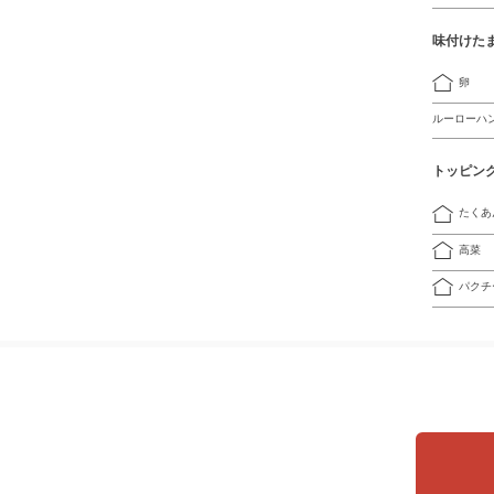
味付けた
卵
ルーローハ
トッピン
たくあ
高菜
パクチ