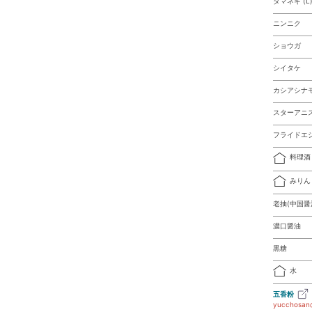
タマネギ (L
ニンニク
ショウガ
シイタケ
カシアシナモ
スターアニス
フライドエ
料理酒
みりん
老抽(中国醤
濃口醤油
黒糖
水
五香粉
yucchos