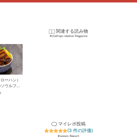
関連する読み物
#chefrepi relative Magazine
ーローハン）
のソウルフー
歴史、地域差
典
マイレポ投稿
(3 件の評価)
#Lesson Report