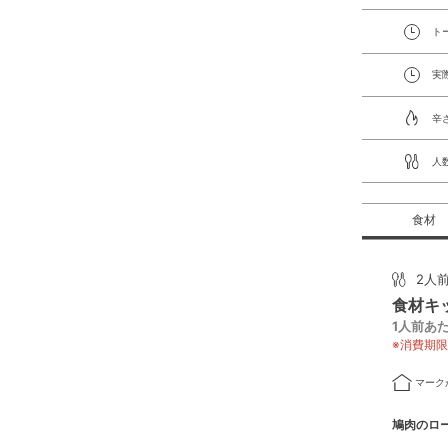
ト
実
辛
人
食材
2人
食材キッ
1人前あた
※消費期
マーク
鳩肉のロ