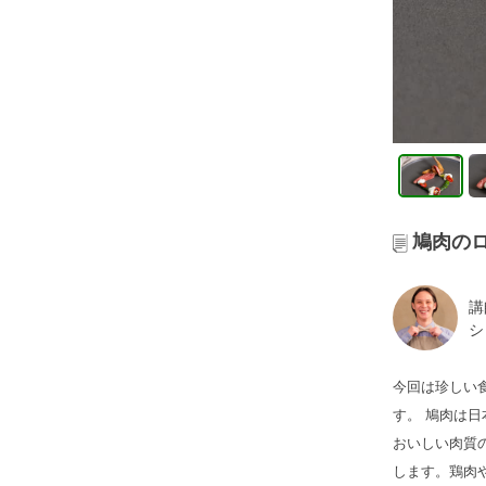
鳩肉のロ
講
シ
今回は珍しい
す。 鳩肉は
おいしい肉質
します。鶏肉