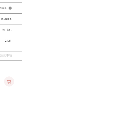
 25min
1h 25min
少し辛い
2人前
注意事項