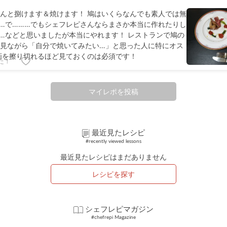
んと捌けます＆焼けます！ 鳩はいくらなんでも素人では無
…で………でもシェフレピさんならまさか本当に作れたりし
…などと思いましたが本当にやれます！ レストランで鳩の
見ながら「自分で焼いてみたい…」と思った人に特にオス
画を擦り切れるほど見ておくのは必須です！
た！
マイレポを投稿
最近見たレシピ
#recently viewed lessons
最近見たレシピはまだありません
レシピを探す
シェフレピマガジン
#chefrepi Magazine