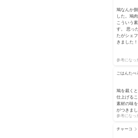
鳩なんか捌
した。鳩肉
こういう素
す。 思っ
たがシェフ
きました！
ったです。
参考になっ
ごはんたべ
鳩を裁くと
仕上げるこ
素材の味を
がつきまし
参考になっ
チャーコ