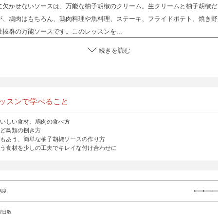
に欠かせないソースは、万能な柚子胡椒のクリーム。生クリームと柚子胡椒だ
が、鳩肉はもちろん、鶏肉料理や魚料理、ステーキ、フライドポテト、焼き野
抜群の万能ソースです。このレッスンを...
続きを読む
ッスンで学べること
いしい食材、鳩肉の食べ方
ど鳥類の捌き方
もあう、簡単な柚子胡椒ソースの作り方
う食材を少しの工夫でキレイな付け合わせに
易度
理日数