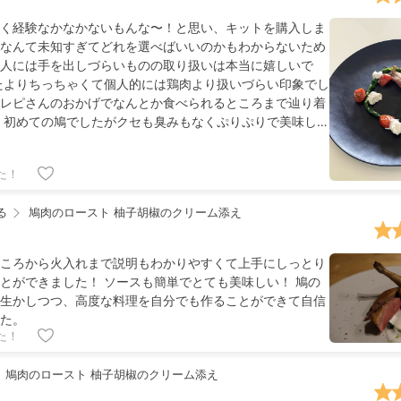
く経験なかなかないもんな〜！と思い、キットを購入しま
なんて未知すぎてどれを選べばいいのかもわからないため
人には手を出しづらいものの取り扱いは本当に嬉しいで
たよりちっちゃくて個人的には鶏肉より扱いづらい印象でし
レピさんのおかげでなんとか食べられるところまで辿り着
 初めての鳩でしたがクセも臭みもなくぷりぷりで美味しか
た！
る
鳩肉のロースト 柚子胡椒のクリーム添え
ころから火入れまで説明もわかりやすくて上手にしっとり
とができました！ ソースも簡単でとても美味しい！ 鳩の
生かしつつ、高度な料理を自分でも作ることができて自信
た。
た！
鳩肉のロースト 柚子胡椒のクリーム添え