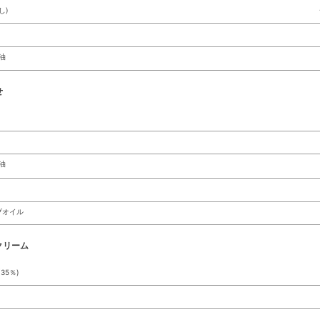
し)
油
せ
油
ブオイル
クリーム
35％)