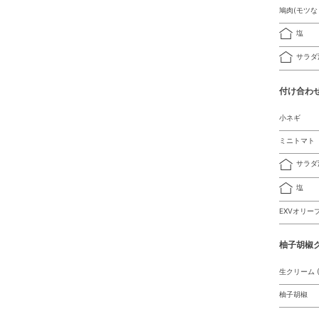
鳩肉(モツな
塩
サラダ
付け合わ
小ネギ
ミニトマト
サラダ
塩
EXVオリー
柚子胡椒
生クリーム (
柚子胡椒