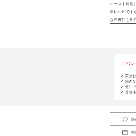
ロースト料理
単レシピです
な料理にも相性
このレ
実はお
鳩肉な
何にで
普段使
難
調