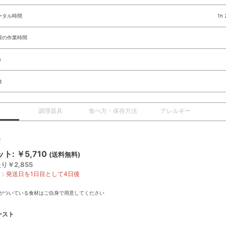
ータル時間
1h
際の作業時間
さ
数
調理器具
食べ方・保存方法
アレルギー
前
ト: ￥5,710
(送料無料)
り￥2,855
限：発送日を1日目として4日後
がついている食材はご自身で用意してください
ースト