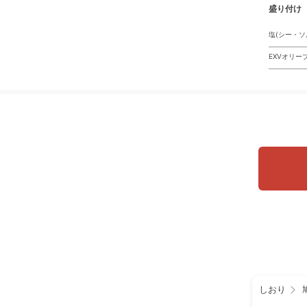
盛り付け
塩(シー・ソ
EXVオリー
しおり