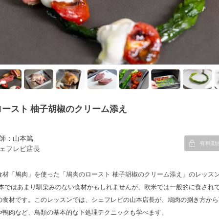
ースト 柚子胡椒のクリーム添え
師：山本篤
有料動
ェフレピ店長
食材「鳩肉」を使った「鳩肉のロースト 柚子胡椒のクリーム添え」のレッス
日本ではあまり馴染みのない食材かもしれませんが、欧米では一般的に食され
の食材です。このレッスンでは、シェフレピの山本店長が、鳩肉の捌き方から
や鴨肉など、鳥類の基本的な下処理テクニックも学べます。