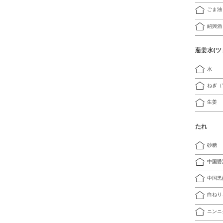
ごま油
紹興酒
葱姜水(ツ
水
ねぎ（
生姜
たれ
砂糖
中国醤
中国黒
白ねり
ニンニ