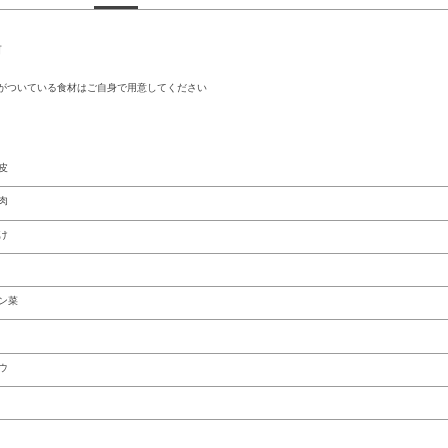
前
がついている食材はご自身で用意してください
皮
肉
け
ン菜
ウ