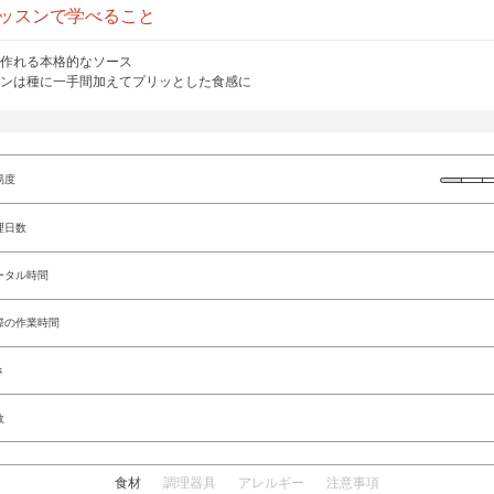
ッスンで学べること
作れる本格的なソース
ンは種に一手間加えてプリッとした食感に
易度
理日数
ータル時間
際の作業時間
さ
数
食材
調理器具
アレルギー
注意事項