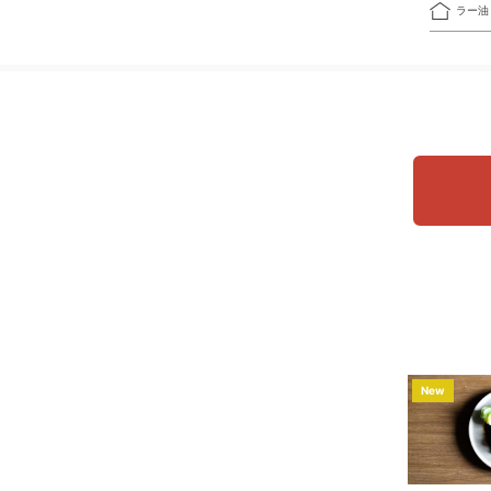
ラー油
New