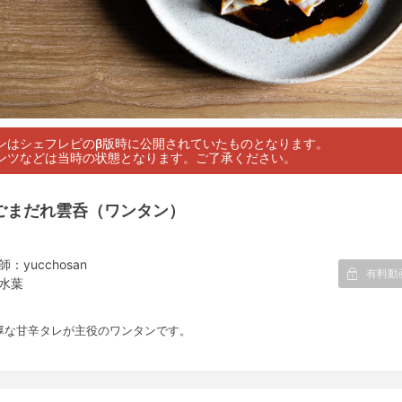
ンはシェフレピのβ版時に公開されていたものとなります。
ンツなどは当時の状態となります。ご了承ください。
ごまだれ雲呑（ワンタン）
師：yucchosan
有料動
水葉
厚な甘辛タレが主役のワンタンです。