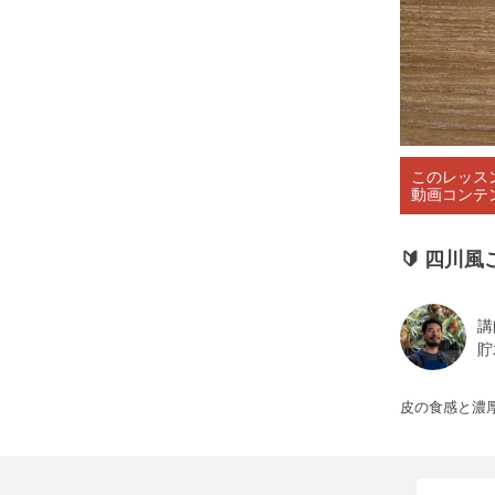
このレッス
動画コンテ
🔰
四川風
講
貯
皮の食感と濃