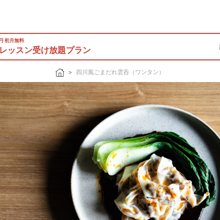
0円 初月無料
レッスン受け放題プラン
四川風ごまだれ雲呑（ワンタン）