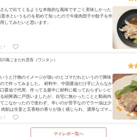
さんで出てくるような本格的な風味ですごく美味しかった
葱姜水というものを初めて知ったので今後肉団子や餃子を作
用してみたいと思います。
た！
四川風ごまだれ雲呑（ワンタン）
いうと汁物のイメージが強いのとゴマだれというので興味
ので作ってみました。 材料中、中国醤油だけ手に入らなか
口醤油で代用、作ってる最中に材料に載っておらずレシピ
る紹興酒に戸惑いましたが、自宅に無かったことと動画内
てこなかったので使わず、辛いのが苦手なのでラー油は少
 肉餡は生姜と五香粉の香りが強く感じられ、濃厚なゴマだ
いました
た！
マイレポ一覧へ