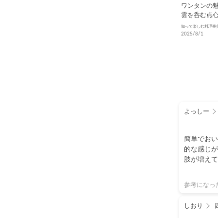
ワンタンの
雲を呑む点
しみ方
知って楽しむ料理事
2025/8/1
よっしー
簡単でおい
的な感じが
肢が増えて
参考になっ
しおり