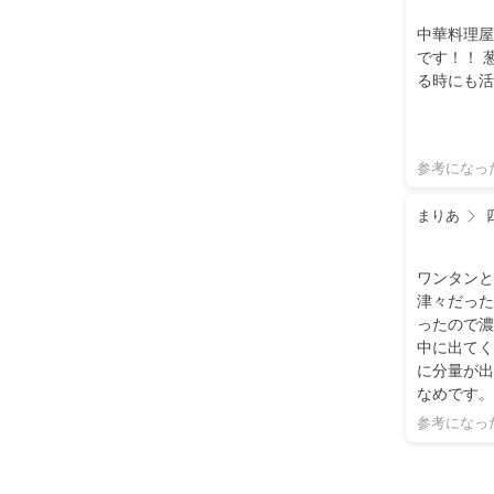
中華料理屋
です！！ 
る時にも活
参考になっ
まりあ
ワンタンと
津々だった
ったので濃
中に出てく
に分量が出
なめです。
れとよく合
参考になっ