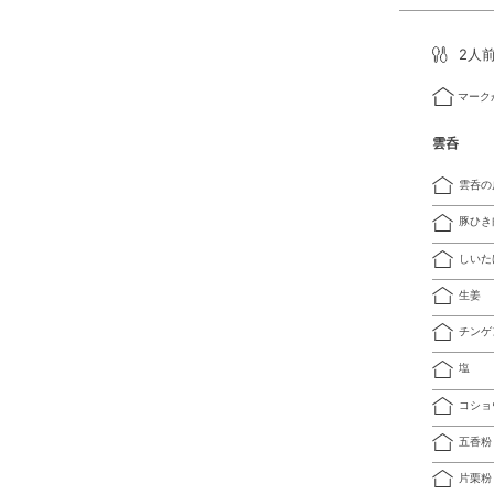
2人
マーク
雲呑
雲呑の
豚ひき
しいた
生姜
チンゲ
塩
コショ
五香粉
片栗粉