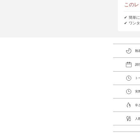
このレ
簡単に
ワンタ
難
調
ト
実
辛
人