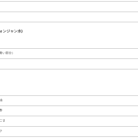
ォンジャン水)
青い部分）
油
酢
ごま
ク