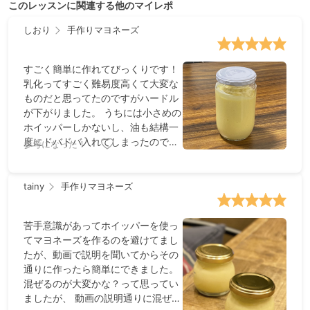
このレッスンに関連する他のマイレポ
しおり
手作りマヨネーズ
すごく簡単に作れてびっくりです！
乳化ってすごく難易度高くて大変な
ものだと思ってたのですがハードル
が下がりました。 うちには小さめの
ホイッパーしかないし、油も結構一
度にドバドバ入れてしまったのです
参考になった！
が短時間で難なく作れました。ビネ
ガーやマスタードも好みの量で大丈
夫！とのことだったので色々試して
tainy
手作りマヨネーズ
お気に入りの味を模索したいと思い
ます！
苦手意識があってホイッパーを使っ
てマヨネーズを作るのを避けてまし
たが、動画で説明を聞いてからその
通りに作ったら簡単にできました。
混ぜるのが大変かな？って思ってい
ましたが、 動画の説明通りに混ぜて