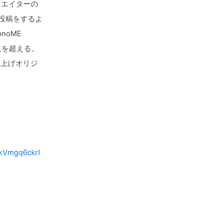
リエイターの
投稿をするよ
noME
人を超える。
ち上げオリジ
kVmgq6ckrI