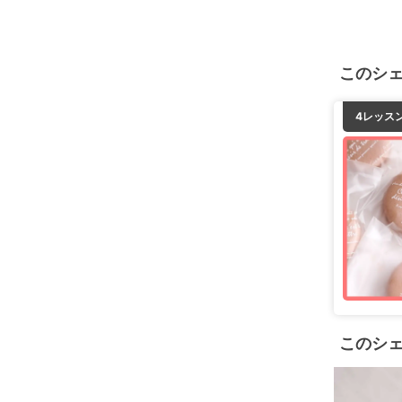
このシ
4レッス
このシ