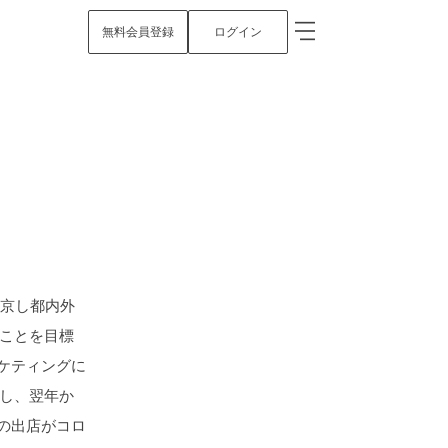
無料会員登録
ログイン
上京し都内外
すことを目標
ケティングに
設し、翌年か
の出店がコロ