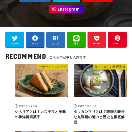
Instagram
ツイート
シェア
はてブ
送る
Pocket
Pin it
RECOMMEND
デザート・スイーツ
知って楽しむ料理事典
2026.04.24
2025.09.23
シベリアとは？カステラと羊羹
タッカンマリとは？韓国の豪快
の和洋折衷菓子
な丸鶏鍋の魅力と歴史を徹底解
説