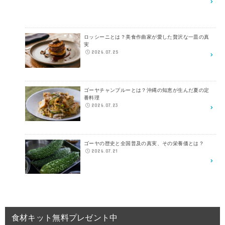
ロッシーニとは？美食作曲家が愛した贅沢な一皿の真
実
2026.07.25
ゴーヤチャンプルーとは？沖縄の知恵が生んだ夏の定
番料理
2026.07.23
ゴーヤの歴史と全国普及の真実、その栄養価とは？
2026.07.21
食材キット無料プレゼント中