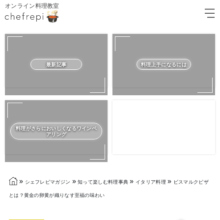
オンライン料理教室
最新記事
料理上手になるには
料理がさらにおいしくなるワインペ
アリング
»
»
»
»
シェフレピマガジン
知って楽しむ料理事典
イタリア料理
ビスマルクピザ
とは？黄金の卵黄が織りなす至福の味わい