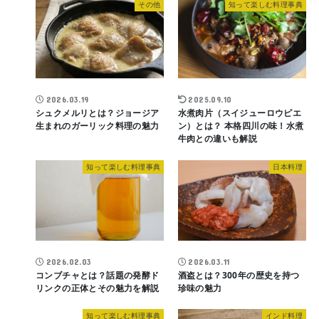
その他
知って楽しむ料理事典
2026.03.19
2025.09.10
シュクメルリとは？ジョージア
水煮肉片（スイジューロウピエ
生まれのガーリック料理の魅力
ン）とは？ 本格四川の味！水煮
牛肉との違いも解説
知って楽しむ料理事典
日本料理
2026.02.03
2026.03.11
コンブチャとは？話題の発酵ド
酒盗とは？300年の歴史を持つ
リンクの正体とその魅力を解説
珍味の魅力
知って楽しむ料理事典
インド料理