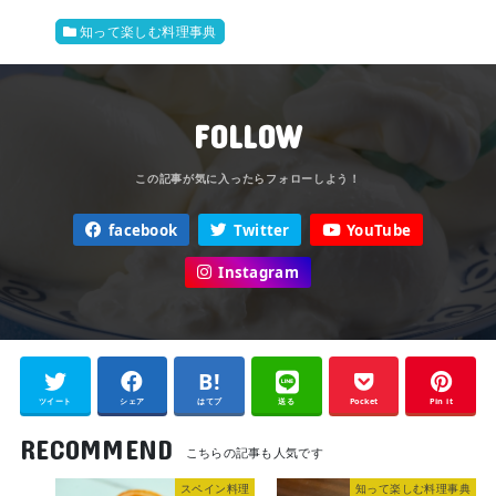
知って楽しむ料理事典
FOLLOW
facebook
Twitter
YouTube
Instagram
ツイート
シェア
はてブ
送る
Pocket
Pin it
RECOMMEND
スペイン料理
知って楽しむ料理事典