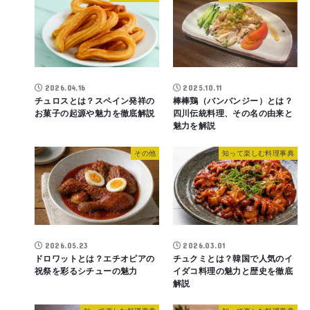
2026.04.16
2025.10.11
チュロスとは？スペイン発祥の
棒棒鶏（バンバンジー）とは？
お菓子の起源や魅力を徹底解説
四川伝統料理、その名の由来と
魅力を解説
その他
知って楽しむ料理事典
2026.05.23
2026.03.01
ドロワットとは？エチオピアの
チュクミとは？韓国で人気のイ
祝祭を彩るシチューの魅力
イダコ料理の魅力と歴史を徹底
解説