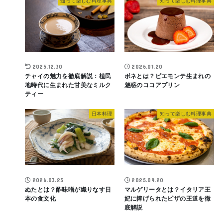
知って楽しむ料理事典
知って楽しむ料理事典
2025.12.30
2026.01.20
チャイの魅力を徹底解説：植民
ボネとは？ピエモンテ生まれの
地時代に生まれた甘美なミルク
魅惑のココアプリン
ティー
日本料理
知って楽しむ料理事典
2026.03.25
2025.09.20
ぬたとは？酢味噌が織りなす日
マルゲリータとは？イタリア王
本の食文化
妃に捧げられたピザの王道を徹
底解説