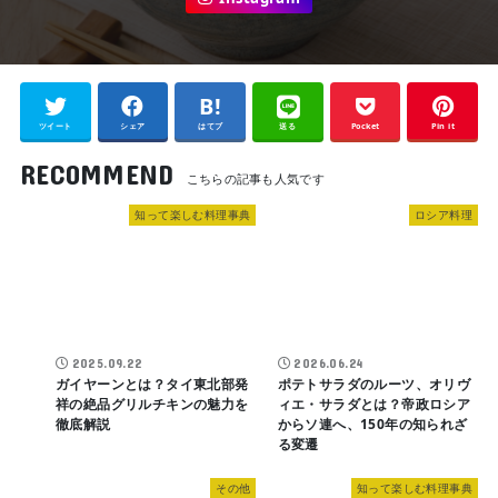
ツイート
シェア
はてブ
送る
Pocket
Pin it
RECOMMEND
知って楽しむ料理事典
ロシア料理
2025.09.22
2026.06.24
ガイヤーンとは？タイ東北部発
ポテトサラダのルーツ、オリヴ
祥の絶品グリルチキンの魅力を
ィエ・サラダとは？帝政ロシア
徹底解説
からソ連へ、150年の知られざ
る変遷
その他
知って楽しむ料理事典