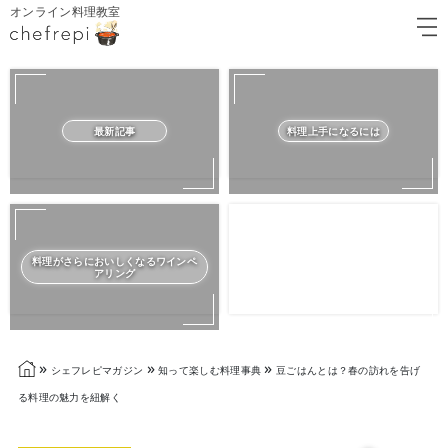
オンライン料理教室
最新記事
料理上手になるには
料理がさらにおいしくなるワインペ
アリング
»
»
»
シェフレピマガジン
知って楽しむ料理事典
豆ごはんとは？春の訪れを告げ
る料理の魅力を紐解く