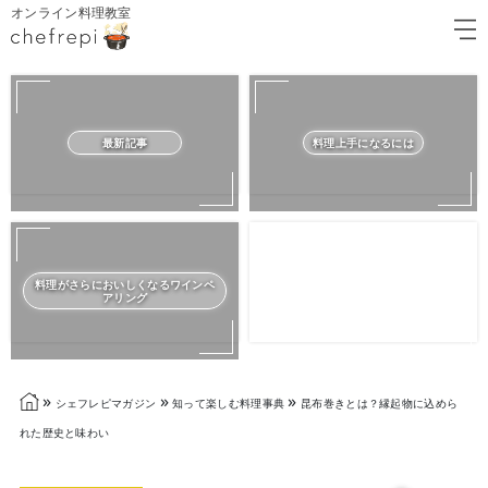
オンライン料理教室
最新記事
料理上手になるには
料理がさらにおいしくなるワインペ
アリング
»
»
»
シェフレピマガジン
知って楽しむ料理事典
昆布巻きとは？縁起物に込めら
れた歴史と味わい