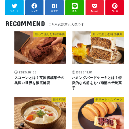
ツイート
シェア
はてブ
送る
Pocket
Pin it
RECOMMEND
知って楽しむ料理事典
知って楽しむ料理事典
2025.07.05
2025.11.01
スコーンとは？英国伝統菓子の
ハミングバードケーキとは？特
奥深い世界を徹底解説
徴的な名前をもつ南部の伝統菓
子
日本料理
デザート・スイーツ