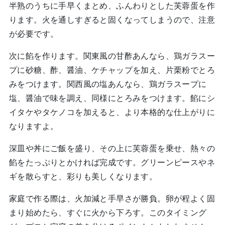
半熟のうちに手早くまとめ、ふんわりとした芙蓉蛋を作
ります。火を通しすぎると固くなってしまうので、注意
が必要です。
次に餡を作ります。関東風の甘酢あんなら、鶏ガラスー
プに砂糖、酢、醤油、ケチャップを加え、片栗粉でとろ
みをつけます。関西風の塩あんなら、鶏ガラスープに
塩、醤油で味を調え、同様にとろみをつけます。餡にシ
イタケやタケノコを加えると、より本格的な仕上がりに
なりますよ。
深皿や丼にご飯を盛り、その上に芙蓉蛋を乗せ、熱々の
餡をたっぷりとかければ完成です。グリーンピースやネ
ギを散らすと、彩りも美しくなります。
家庭で作る際は、火加減と手早さが勝負。卵が程よく固
まり始めたら、すぐに火から下ろす。このタイミング