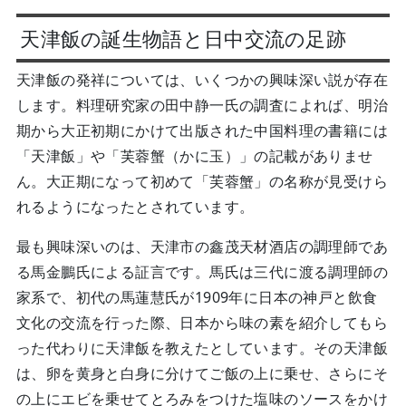
天津飯の誕生物語と日中交流の足跡
天津飯の発祥については、いくつかの興味深い説が存在
します。料理研究家の田中静一氏の調査によれば、明治
期から大正初期にかけて出版された中国料理の書籍には
「天津飯」や「芙蓉蟹（かに玉）」の記載がありませ
ん。大正期になって初めて「芙蓉蟹」の名称が見受けら
れるようになったとされています。
最も興味深いのは、天津市の鑫茂天材酒店の調理師であ
る馬金鵬氏による証言です。馬氏は三代に渡る調理師の
家系で、初代の馬蓮慧氏が1909年に日本の神戸と飲食
文化の交流を行った際、日本から味の素を紹介してもら
った代わりに天津飯を教えたとしています。その天津飯
は、卵を黄身と白身に分けてご飯の上に乗せ、さらにそ
の上にエビを乗せてとろみをつけた塩味のソースをかけ