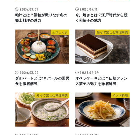
2026.03.01
2026.04.13
粕汁とは？酒粕が織りなす冬の
今川焼きとは？江戸時代から続
郷土料理の魅力
く和菓子の魅力
エスニック
知って楽しむ料理事典
2026.03.09
2025.09.29
ダルバートとは?ネパールの国民
オペラケーキとは？伝統フラン
食を徹底解説
ス菓子の魅力を徹底解説
知って楽しむ料理事典
インド料理