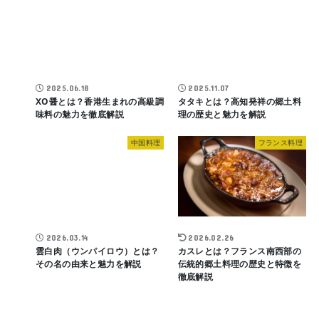
2025.06.18
2025.11.07
XO醤とは？香港生まれの高級調
タタキとは？高知発祥の郷土料
味料の魅力を徹底解説
理の歴史と魅力を解説
中国料理
フランス料理
2026.03.14
2026.02.26
雲白肉（ウンパイロウ）とは？
カスレとは？フランス南西部の
その名の由来と魅力を解説
伝統的郷土料理の歴史と特徴を
徹底解説