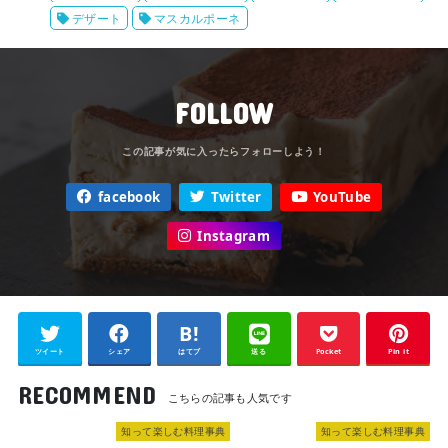
デザート
マスカルポーネ
FOLLOW
facebook
Twitter
YouTube
Instagram
ツイート
シェア
はてブ
送る
Pocket
Pin it
RECOMMEND
知って楽しむ料理事典
知って楽しむ料理事典