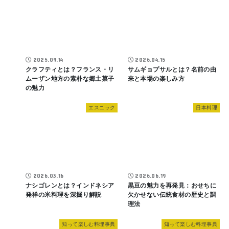
2025.09.14
2026.04.15
クラフティとは？フランス・リ
サムギョプサルとは？名前の由
ムーザン地方の素朴な郷土菓子
来と本場の楽しみ方
の魅力
エスニック
日本料理
2026.03.16
2026.06.19
ナシゴレンとは？インドネシア
黒豆の魅力を再発見：おせちに
発祥の米料理を深掘り解説
欠かせない伝統食材の歴史と調
理法
知って楽しむ料理事典
知って楽しむ料理事典