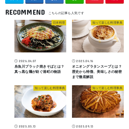
RECOMMEND
日本料理
知って楽しむ料理事典
2026.04.07
2025.04.16
糸魚川ブラック焼きそばとは？
オニオングラタンスープとは？
真っ黒な麺が紡ぐ港町の物語
歴史から特徴、美味しさの秘密
まで徹底解説
知って楽しむ料理事典
知って楽しむ料理事典
2025.05.13
2025.09.13