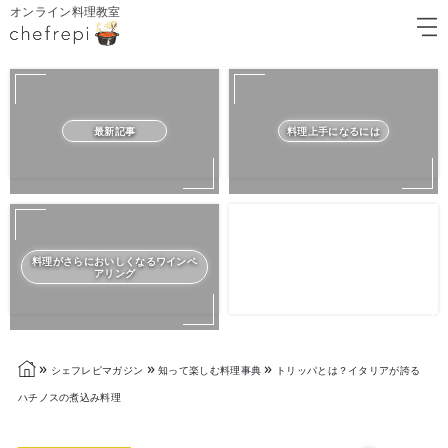
オンライン料理教室
最新記事
料理上手になるには
料理がさらにおいしくなるワインペ
アリング
»
»
»
シェフレピマガジン
知って楽しむ料理事典
トリッパとは？イタリアが誇る
ハチノスの煮込み料理