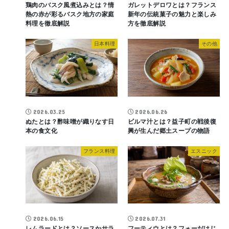
鶏肉のバスク風煮込みとは？情
ガレットデロワとは？フランス
熱の赤が彩るバスク地方の家庭
新年の伝統菓子の魅力と楽しみ
料理を徹底解説
方を徹底解説
日本料理
その他
2026.03.25
2026.06.26
ぬたとは？酢味噌が織りなす日
ビルマ汁とは？益子町の戦後復
本の食文化
興が生んだ郷土スープの物語
フランス料理
エスニック
2026.06.15
2026.07.31
レムラードとは？ソースかサラ
フーティウとは？フォーだけじ