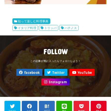
知って楽しむ料理事典
イタリア料理
トリッパ
ハチノス
FOLLOW
facebook
Twitter
YouTube
Instagram
ツイート
シェア
はてブ
送る
Pocket
Pin it