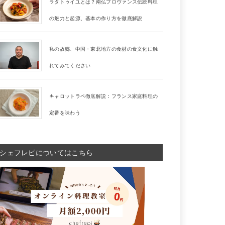
ラタトゥイユとは？南仏プロヴァンス伝統料理
の魅力と起源、基本の作り方を徹底解説
私の故郷、中国・東北地方の食材の食文化に触
れてみてください
キャロットラペ徹底解説：フランス家庭料理の
定番を味わう
シェフレピについてはこちら