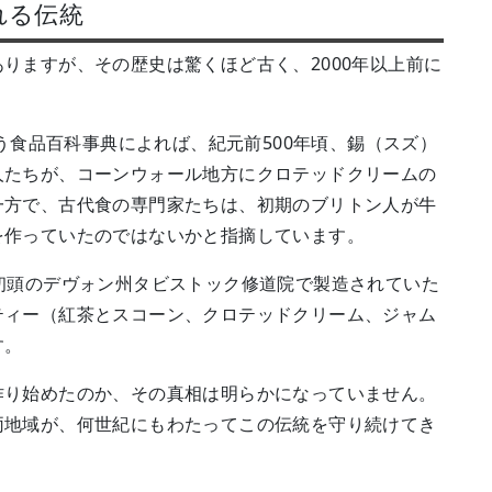
れる伝統
りますが、その歴史は驚くほど古く、2000年以上前に
ood』という食品百科事典によれば、紀元前500年頃、錫（スズ）
人たちが、コーンウォール地方にクロテッドクリームの
一方で、古代食の専門家たちは、初期のブリトン人が牛
を作っていたのではないかと指摘しています。
初頭のデヴォン州タビストック修道院で製造されていた
ティー（紅茶とスコーン、クロテッドクリーム、ジャム
す。
作り始めたのか、その真相は明らかになっていません。
両地域が、何世紀にもわたってこの伝統を守り続けてき