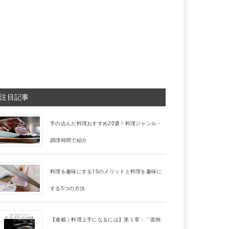
注目記事
手の込んだ料理おすすめ20選！料理ジャンル・
調理時間で紹介
料理を趣味にする10のメリットと料理を趣味に
する5つの方法
【連載｜料理上手になるには】第１章：「面倒