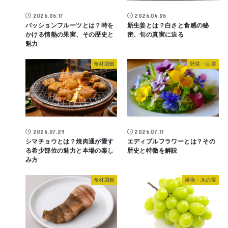
2026.06.17
2026.04.06
パッションフルーツとは？時を
新生姜とは？白さと食感の秘
かける情熱の果実、その歴史と
密、旬の真実に迫る
魅力
食材図鑑
野菜・山菜
2026.07.29
2026.07.11
シマチョウとは？焼肉通が愛す
エディブルフラワーとは？その
る希少部位の魅力と本場の楽し
歴史と特徴を解説
み方
食材図鑑
果物・木の実