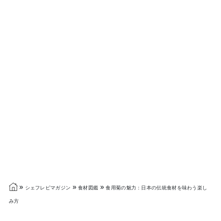
»
»
»
シェフレピマガジン
食材図鑑
食用菊の魅力：日本の伝統食材を味わう楽し
み方