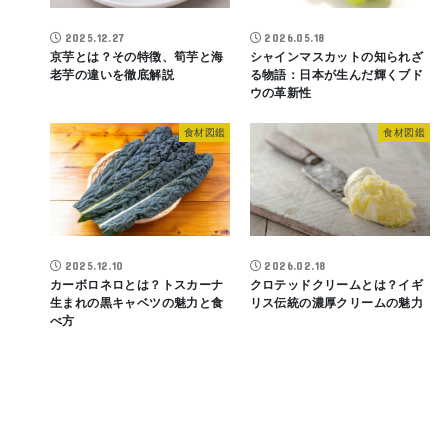
2025.12.27
2026.05.18
京芋とは？その特徴、筍芋と海
シャインマスカットの知られざ
老芋の違いを徹底解説
る物語：日本が生んだ輝くブド
ウの革新性
食材図鑑
食材図鑑
2025.12.10
2026.02.18
カーボロネロとは？トスカーナ
クロテッドクリームとは？イギ
生まれの黒キャベツの魅力と食
リス伝統の濃厚クリームの魅力
べ方