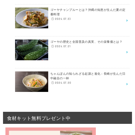
ゴーヤチャンプルーとは？沖縄の知恵が生んだ夏の定
番料理
2026.07.23
ゴーヤの歴史と全国普及の真実、その栄養価とは？
2026.07.21
ちゃんぽんの知られざる起源と進化：長崎が生んだ日
中融合の一杯
2026.07.20
食材キット無料プレゼント中