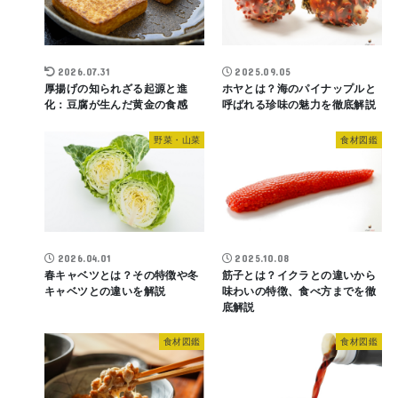
2026.07.31
2025.09.05
厚揚げの知られざる起源と進
ホヤとは？海のパイナップルと
化：豆腐が生んだ黄金の食感
呼ばれる珍味の魅力を徹底解説
野菜・山菜
食材図鑑
2026.04.01
2025.10.08
春キャベツとは？その特徴や冬
筋子とは？イクラとの違いから
キャベツとの違いを解説
味わいの特徴、食べ方までを徹
底解説
食材図鑑
食材図鑑