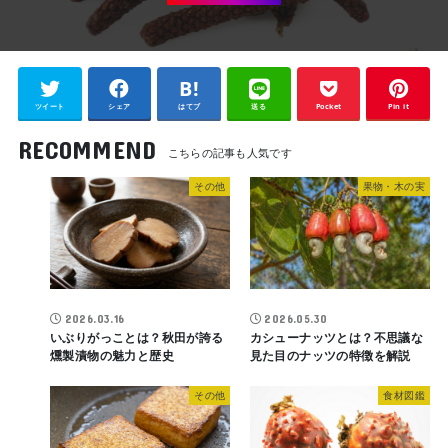
ツイート
シェア
はてブ
送る
Pocket
Pin it
RECOMMEND
その他
果物・木の実
2026.03.16
2026.05.30
いぶりがっことは？秋田が誇る
カシューナッツとは？不思議な
燻製漬物の魅力と歴史
見た目のナッツの特徴を解説
その他
食材図鑑