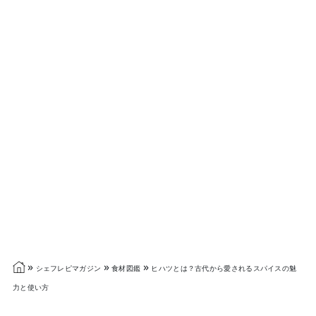
»
»
»
シェフレピマガジン
食材図鑑
ヒハツとは？古代から愛されるスパイスの魅
力と使い方