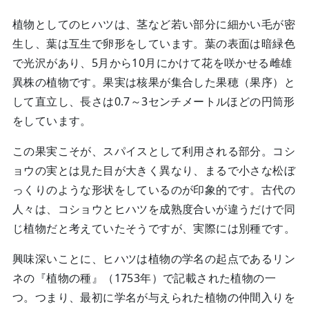
植物としてのヒハツは、茎など若い部分に細かい毛が密
生し、葉は互生で卵形をしています。葉の表面は暗緑色
で光沢があり、5月から10月にかけて花を咲かせる雌雄
異株の植物です。果実は核果が集合した果穂（果序）と
して直立し、長さは0.7～3センチメートルほどの円筒形
をしています。
この果実こそが、スパイスとして利用される部分。コシ
ョウの実とは見た目が大きく異なり、まるで小さな松ぼ
っくりのような形状をしているのが印象的です。古代の
人々は、コショウとヒハツを成熟度合いが違うだけで同
じ植物だと考えていたそうですが、実際には別種です。
興味深いことに、ヒハツは植物の学名の起点であるリン
ネの『植物の種』（1753年）で記載された植物の一
つ。つまり、最初に学名が与えられた植物の仲間入りを