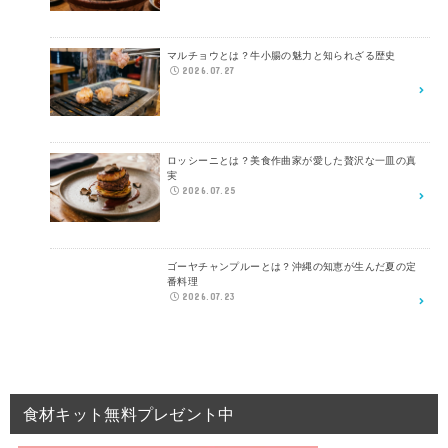
マルチョウとは？牛小腸の魅力と知られざる歴史
2026.07.27
ロッシーニとは？美食作曲家が愛した贅沢な一皿の真
実
2026.07.25
ゴーヤチャンプルーとは？沖縄の知恵が生んだ夏の定
番料理
2026.07.23
食材キット無料プレゼント中