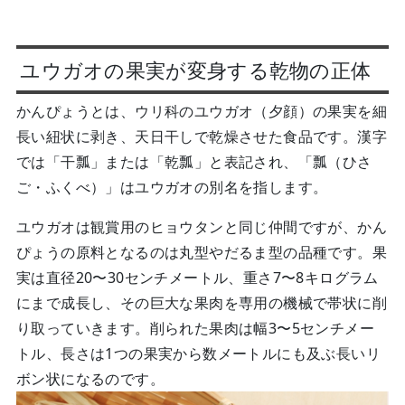
ユウガオの果実が変身する乾物の正体
かんぴょうとは、ウリ科のユウガオ（夕顔）の果実を細
長い紐状に剥き、天日干しで乾燥させた食品です。漢字
では「干瓢」または「乾瓢」と表記され、「瓢（ひさ
ご・ふくべ）」はユウガオの別名を指します。
ユウガオは観賞用のヒョウタンと同じ仲間ですが、かん
ぴょうの原料となるのは丸型やだるま型の品種です。果
実は直径20〜30センチメートル、重さ7〜8キログラム
にまで成長し、その巨大な果肉を専用の機械で帯状に削
り取っていきます。削られた果肉は幅3〜5センチメー
トル、長さは1つの果実から数メートルにも及ぶ長いリ
ボン状になるのです。