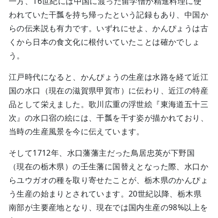
一方、16世紀には中国に渡った留学僧が精進料理に使
われていた干瓢を持ち帰ったという記録もあり、中国か
らの伝来説も有力です。いずれにせよ、かんぴょうは古
くから日本の食文化に根付いていたことは確かでしょ
う。
江戸時代になると、かんぴょうの生産は水路を経て近江
国の水口（現在の滋賀県甲賀市）に伝わり、近江の特産
品として栄えました。歌川広重の浮世絵『東海道五十三
次』の水口宿の絵には、干瓢を干す姿が描かれており、
当時の生産風景を今に伝えています。
そして1712年、水口藩藩主だった鳥居忠英が下野国
（現在の栃木県）の壬生藩に国替えとなった際、水口か
らユウガオの種を取り寄せたことが、栃木県のかんぴょ
う生産の始まりとされています。20世紀以降、栃木県
南部が主要産地となり、現在では国内生産の98%以上を