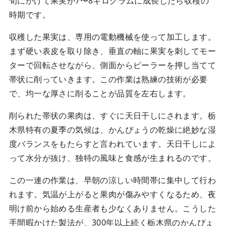
旬にかけて果実が7〜8キログラムに成長したら収穫の
時期です。
収穫した果実は、専用の電動機械を使って加工します。
まず硬い表皮を取り除き、垂直の軸に果実を刺してモー
ターで回転させながら、側面からピーラーを押し当てて
帯状に削っていきます。この作業は熟練の技術が必要
で、均一な厚さに削ることが品質を左右します。
削られた帯状の果肉は、すぐに天日干しにされます。栃
木県特有の夏季の気候は、かんぴょうの乾燥に絶妙な湿
度バランスをもたらすと言われています。天日干しによ
って水分が抜け、独特の風味と食感が生まれるのです。
この一連の作業は、早朝の涼しい時間帯に集中して行わ
れます。気温が上がると果肉が傷みやすくなるため、夜
明け前から始める生産者も少なくありません。こうした
手間暇かけた製法が、300年以上続く栃木県のかんぴょ