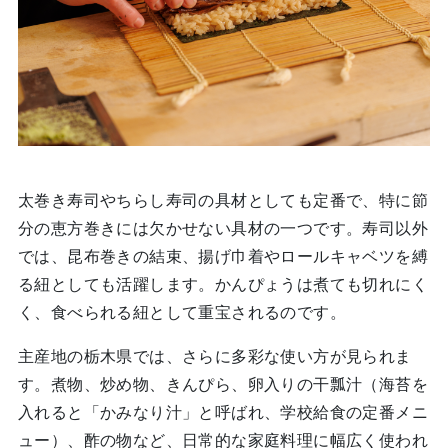
太巻き寿司やちらし寿司の具材としても定番で、特に節
分の恵方巻きには欠かせない具材の一つです。寿司以外
では、昆布巻きの結束、揚げ巾着やロールキャベツを縛
る紐としても活躍します。かんぴょうは煮ても切れにく
く、食べられる紐として重宝されるのです。
主産地の栃木県では、さらに多彩な使い方が見られま
す。煮物、炒め物、きんぴら、卵入りの干瓢汁（海苔を
入れると「かみなり汁」と呼ばれ、学校給食の定番メニ
ュー）、酢の物など、日常的な家庭料理に幅広く使われ