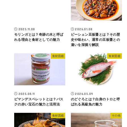
2025.11.08
2026.01.08
モリンガとは？奇跡の木と呼ば
ピーシェン豆板醤とは？その歴
れる理由と食材としての魅力
史や味わい、通常の豆板醤との
違いを深掘り解説
食材図鑑
食材図鑑
2025.08.11
2026.05.09
ピマンデスペレットとは？バス
のどぐろとは？白身のトロと呼
クの赤い宝石の魅力と活用法
ばれる高級魚の魅力
食材図鑑
その他