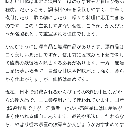
味わい自体は非常に淡白で、ほのかな甘みと旨味がある
程度。だからこそ、調味料の味を吸収しやすく、甘辛く
煮付けたり、酢の物にしたり、様々な料理に応用できる
のです。この「主張しすぎない個性」こそが、かんぴょ
うが名脇役として重宝される理由でしょう。
かんぴょうには漂白品と無漂白品があります。漂白品は
白く美しい見た目ですが、使用前に塩揉みと下茹でをし
て硫黄の残留物を除去する必要があります。一方、無漂
白品は薄い褐色で、自然な甘味や旨味がより強く、柔ら
かく仕上がりますが、価格は高めです。
現在、日本で消費されるかんぴょうの8割は中国などか
らの輸入品で、主に業務用として使われています。国産
は2割程度ですが、消費者向けの小売商品には国産品が
多く使われる傾向にあります。品質や風味にこだわるな
ら、やはり栃木県産の無漂白かんぴょうがおすすめです