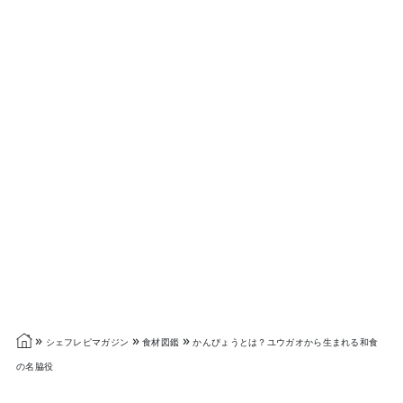
»
»
»
シェフレピマガジン
食材図鑑
かんぴょうとは？ユウガオから生まれる和食
の名脇役