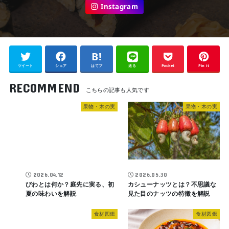
Instagram
ツイート
シェア
はてブ
送る
Pocket
Pin it
RECOMMEND
果物・木の実
果物・木の実
2026.04.12
2026.05.30
びわとは何か？庭先に実る、初
カシューナッツとは？不思議な
夏の味わいを解説
見た目のナッツの特徴を解説
食材図鑑
食材図鑑