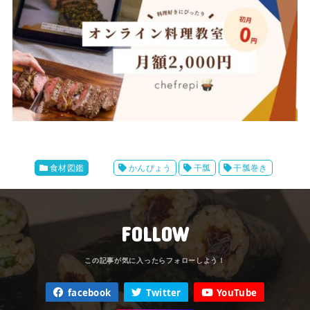
食材図鑑
かんぴょう
干瓢
干瓢巻き
FOLLOW
facebook
Twitter
YouTube