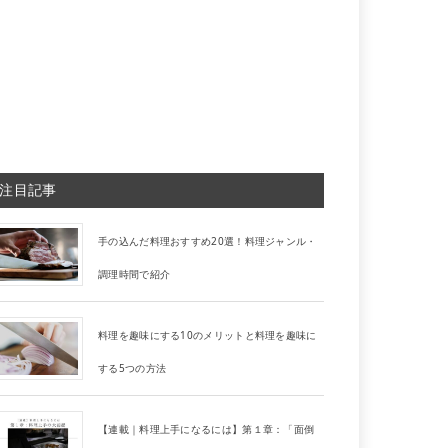
注目記事
手の込んだ料理おすすめ20選！料理ジャンル・
調理時間で紹介
料理を趣味にする10のメリットと料理を趣味に
する5つの方法
【連載｜料理上手になるには】第１章：「面倒