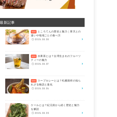
最新記事
ところてんの歴史と魅力｜寒天との
違いや地域ごとの食べ方
2026.08.08
水果茶とは？台湾生まれのフルーツ
ティーの魅力
2026.08.07
スープカレーとは？札幌発祥の知ら
れざる物語と進化
2026.08.06
ケールとは？紀元前から続く歴史と魅力
を解説
2026.08.05