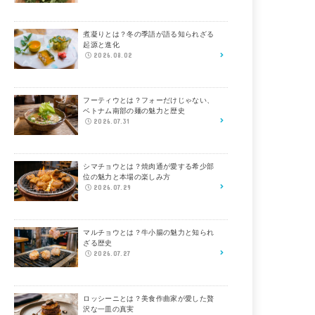
煮凝りとは？冬の季語が語る知られざる
起源と進化
2026.08.02
フーティウとは？フォーだけじゃない、
ベトナム南部の麺の魅力と歴史
2026.07.31
シマチョウとは？焼肉通が愛する希少部
位の魅力と本場の楽しみ方
2026.07.29
マルチョウとは？牛小腸の魅力と知られ
ざる歴史
2026.07.27
ロッシーニとは？美食作曲家が愛した贅
沢な一皿の真実