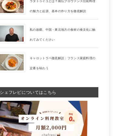
ラタトゥイユとは？南仏プロヴァンス伝統料理
の魅力と起源、基本の作り方を徹底解説
私の故郷、中国・東北地方の食材の食文化に触
れてみてください
キャロットラペ徹底解説：フランス家庭料理の
定番を味わう
シェフレピについてはこちら