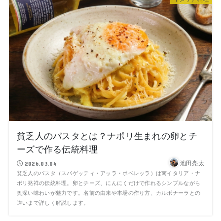
貧乏人のパスタとは？ナポリ生まれの卵とチ
ーズで作る伝統料理
池田亮太
2026.03.04
貧乏人のパスタ（スパゲッティ・アッラ・ポベレッラ）は南イタリア・ナ
ポリ発祥の伝統料理。卵とチーズ、にんにくだけで作れるシンプルながら
奥深い味わいが魅力です。名前の由来や本場の作り方、カルボナーラとの
違いまで詳しく解説します。