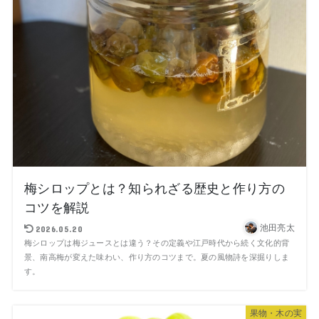
梅シロップとは？知られざる歴史と作り方の
コツを解説
池田亮太
2026.05.20
梅シロップは梅ジュースとは違う？その定義や江戸時代から続く文化的背
景、南高梅が変えた味わい、作り方のコツまで。夏の風物詩を深掘りしま
す。
果物・木の実