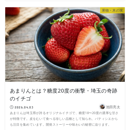
果物・木の実
あまりんとは？糖度20度の衝撃・埼玉の奇跡
のイチゴ
池田亮太
2026.04.03
あまりんは埼玉県が誇るオリジナルイチゴで、糖度18〜20度の濃厚な甘さ
が特徴です。皮をむいて食べる珍しい品種として知られ、パティシエから
も注目を集めています。開発ストーリーや味わいの秘密に迫ります。