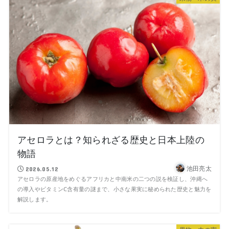
アセロラとは？知られざる歴史と日本上陸の
物語
池田亮太
2026.05.12
アセロラの原産地をめぐるアフリカと中南米の二つの説を検証し、沖縄へ
の導入やビタミンC含有量の謎まで、小さな果実に秘められた歴史と魅力を
解説します。