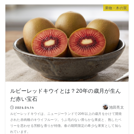
果物・木の実
ルビーレッドキウイとは？20年の歳月が生ん
だ赤い宝石
池田亮太
2026.04.14
ルビーレッドキウイは、ニュージーランドで20年以上の歳月をかけて開発
された赤肉種のキウイフルーツ。うぶ毛のない滑らかな果皮と、熟したベ
リーを思わせる芳醇な香りが特徴。春の期間限定の希少な果実として知ら
れています。