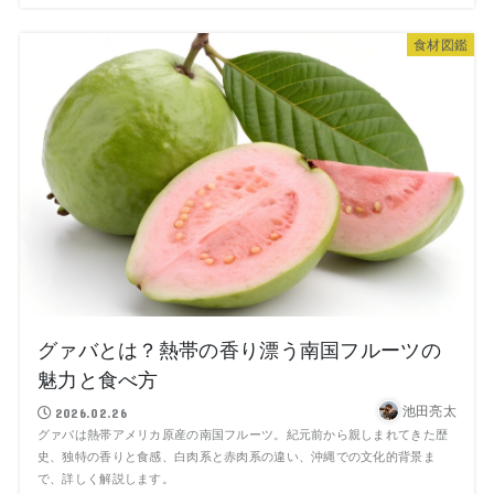
食材図鑑
グァバとは？熱帯の香り漂う南国フルーツの
魅力と食べ方
池田亮太
2026.02.26
グァバは熱帯アメリカ原産の南国フルーツ。紀元前から親しまれてきた歴
史、独特の香りと食感、白肉系と赤肉系の違い、沖縄での文化的背景ま
で、詳しく解説します。