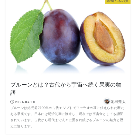
果物・木の実
プルーンとは？古代から宇宙へ続く果実の物
語
池田亮太
2026.04.28
プルーンは紀元前2700年の古代エジプトでファラオの墓に供えられた歴史
ある果実です。日本には明治初期に渡来し、現在では宇宙食としても認証
されています。古代から現代まで人々に愛され続けるプルーンの魅力と歴
史に迫ります。