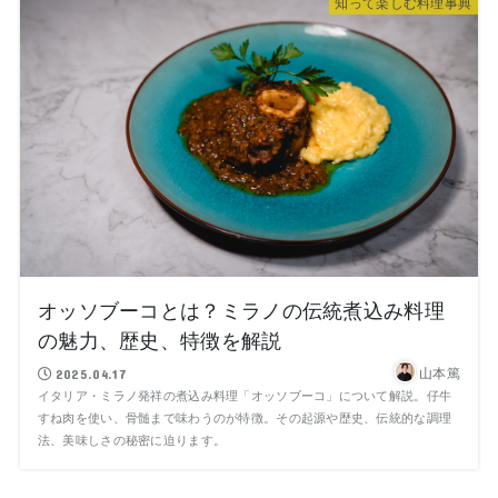
知って楽しむ料理事典
オッソブーコとは？ミラノの伝統煮込み料理
の魅力、歴史、特徴を解説
山本篤
2025.04.17
イタリア・ミラノ発祥の煮込み料理「オッソブーコ」について解説。仔牛
すね肉を使い、骨髄まで味わうのが特徴。その起源や歴史、伝統的な調理
法、美味しさの秘密に迫ります。