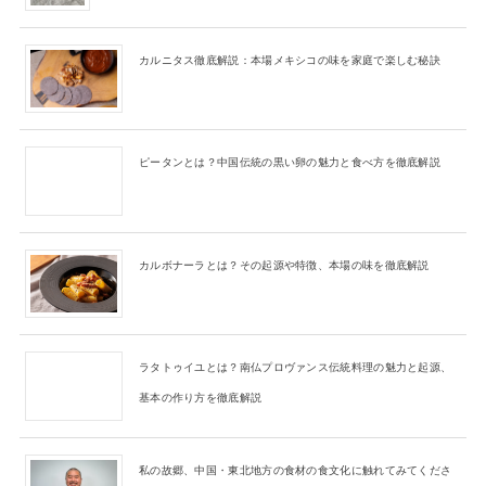
カルニタス徹底解説：本場メキシコの味を家庭で楽しむ秘訣
ピータンとは？中国伝統の黒い卵の魅力と食べ方を徹底解説
カルボナーラとは？その起源や特徴、本場の味を徹底解説
ラタトゥイユとは？南仏プロヴァンス伝統料理の魅力と起源、
基本の作り方を徹底解説
私の故郷、中国・東北地方の食材の食文化に触れてみてくださ