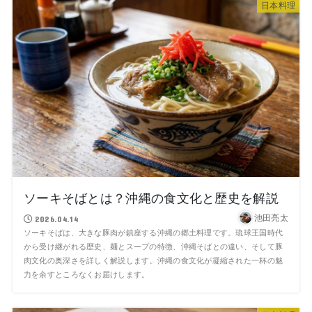
日本料理
ソーキそばとは？沖縄の食文化と歴史を解説
池田亮太
2026.04.14
ソーキそばは、大きな豚肉が鎮座する沖縄の郷土料理です。琉球王国時代
から受け継がれる歴史、麺とスープの特徴、沖縄そばとの違い、そして豚
肉文化の奥深さを詳しく解説します。沖縄の食文化が凝縮された一杯の魅
力を余すところなくお届けします。