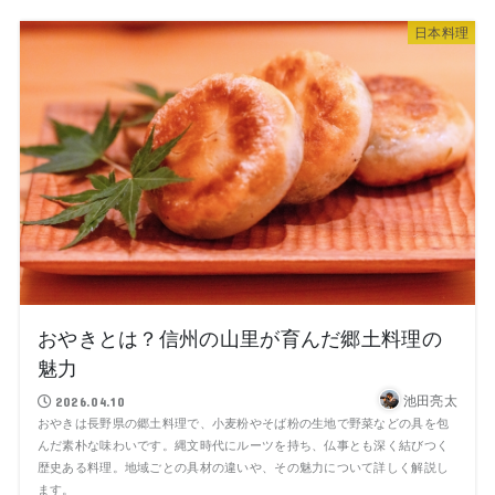
日本料理
おやきとは？信州の山里が育んだ郷土料理の
魅力
池田亮太
2026.04.10
おやきは長野県の郷土料理で、小麦粉やそば粉の生地で野菜などの具を包
んだ素朴な味わいです。縄文時代にルーツを持ち、仏事とも深く結びつく
歴史ある料理。地域ごとの具材の違いや、その魅力について詳しく解説し
ます。