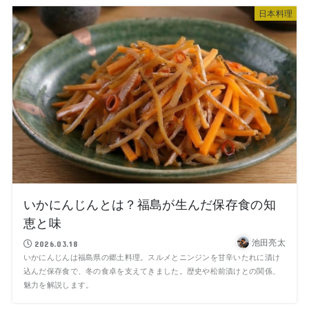
日本料理
いかにんじんとは？福島が生んだ保存食の知
恵と味
池田亮太
2026.03.18
いかにんじんは福島県の郷土料理。スルメとニンジンを甘辛いたれに漬け
込んだ保存食で、冬の食卓を支えてきました。歴史や松前漬けとの関係、
魅力を解説します。