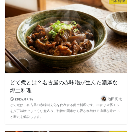
日本料理
どて煮とは？名古屋の赤味噌が生んだ濃厚な
郷土料理
池田亮太
2026.04.16
どて煮は、名古屋の赤味噌文化を代表する郷土料理です。牛すじや豚モツ
を八丁味噌でじっくり煮込み、戦後の闇市から愛され続ける濃厚な味わい
と歴史を解説します。