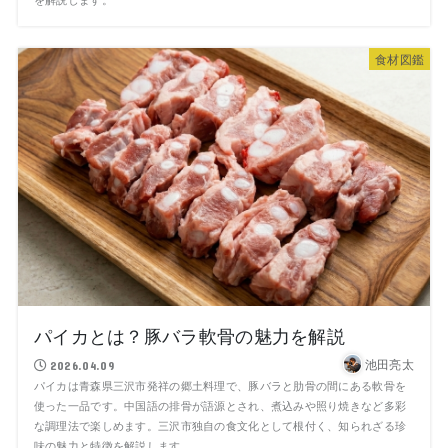
食材図鑑
パイカとは？豚バラ軟骨の魅力を解説
池田亮太
2026.04.09
パイカは青森県三沢市発祥の郷土料理で、豚バラと肋骨の間にある軟骨を
使った一品です。中国語の排骨が語源とされ、煮込みや照り焼きなど多彩
な調理法で楽しめます。三沢市独自の食文化として根付く、知られざる珍
味の魅力と特徴を解説します。