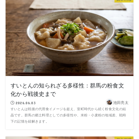
すいとんの知られざる多様性：群馬の粉食文
化から戦後史まで
池田亮太
2026.06.03
すいとんは戦後の代用食イメージを超え、室町時代から続く粉食文化の結
晶です。群馬の郷土料理としての多様性や、米粉・小麦粉の地域差、戦時
下の記憶を紐解きます。