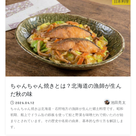
日本料理
ちゃんちゃん焼きとは？北海道の漁師が生ん
だ秋の味
池田亮太
2026.04.12
ちゃんちゃん焼きは北海道・石狩地方の漁師が生んだ郷土料理です。昭和
初期、船上でドラム缶の鉄板を使って鮭と野菜を味噌だれで焼いたのが始
まりとされています。その歴史や名前の由来、基本的な作り方を解説しま
す。